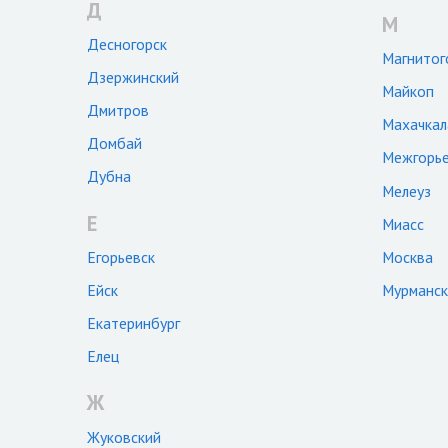
Д
М
Десногорск
Магнитог
Дзержинский
Майкоп
Дмитров
Махачкал
Домбай
Межгорь
Дубна
Мелеуз
Е
Миасс
Егорьевск
Москва
Ейск
Мурманск
Екатеринбург
Елец
Ж
Жуковский