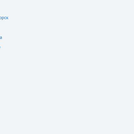
орск
а
е