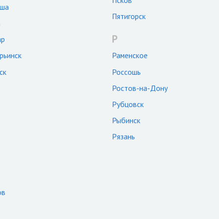
кша
Пятигорск
а
Р
ар
рьинск
Раменское
ск
Россошь
Ростов-на-Дону
Рубцовск
Рыбинск
Рязань
ов