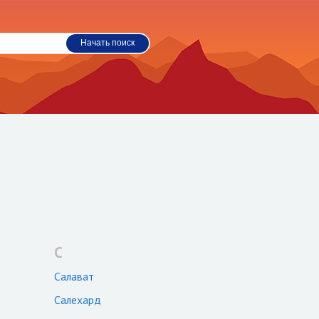
С
Салават
Салехард