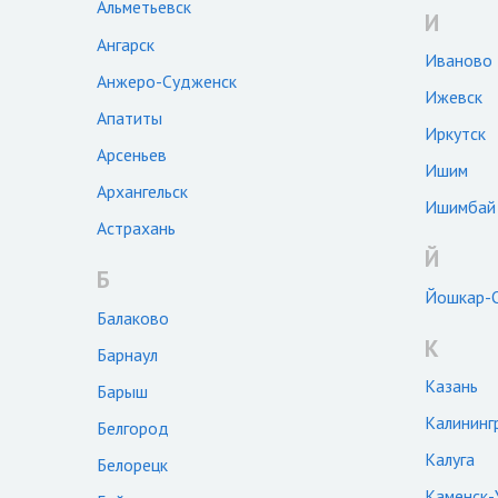
Альметьевск
И
Ангарск
Иваново
Анжеро-Судженск
Ижевск
Апатиты
Иркутск
Арсеньев
Ишим
Архангельск
Ишимбай
Астрахань
Й
Б
Йошкар-
Балаково
К
Барнаул
Казань
Барыш
Калининг
Белгород
Калуга
Белорецк
Каменск-