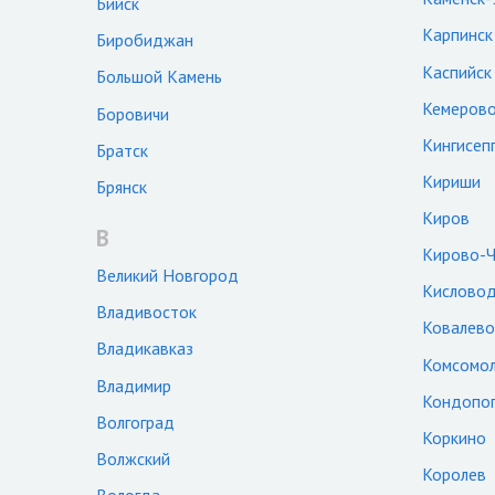
Бийск
Карпинск
Биробиджан
Каспийск
Большой Камень
Кемеров
Боровичи
Кингисеп
Братск
Кириши
Брянск
Киров
В
Кирово-Ч
Великий Новгород
Кисловод
Владивосток
Ковалево
Владикавказ
Комсомол
Владимир
Кондопо
Волгоград
Коркино
Волжский
Королев
Вологда