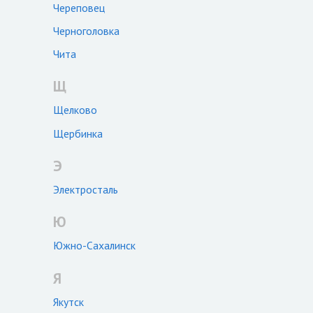
Череповец
Черноголовка
Чита
Щ
Щелково
Щербинка
Э
Электросталь
Ю
Южно-Сахалинск
Я
Якутск