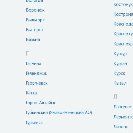
Костому
Воронеж
Костром
Выльгорт
Краснод
Вытерга
Красноту
Вязьма
Краснояр
Г
Кунгур
Гатчина
Курган
Геленджик
Курск
Георгиевск
Кызыл
Гинта
Л
Горно-Алтайск
Лангепас
Губкинский (Ямало-Ненецкий АО)
Лермонт
Гурьевск
Липецк