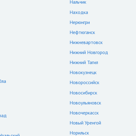
Нальчик
Находка
Нерюнгри
Нефтюганск
Нижневартовск
Нижний Новгород
Нижний Тагил
Новокузнецк
Ола
Новороссийск
Новосибирск
Новоульяновск
Новочеркасск
рад
Новый Уренгой
Норильск
Уральский