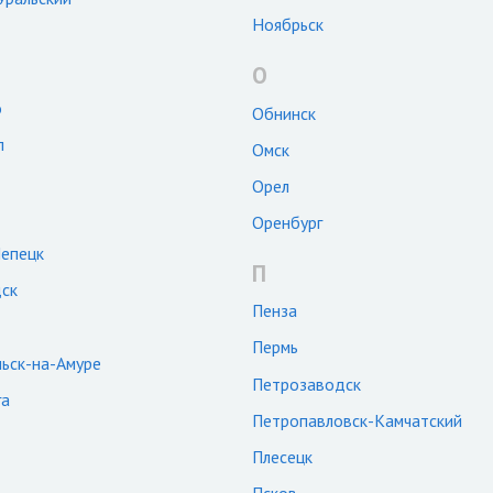
Ноябрьск
О
о
Обнинск
п
Омск
Орел
Оренбург
епецк
П
ск
Пенза
Пермь
ьск-на-Амуре
Петрозаводск
га
Петропавловск-Камчатский
Плесецк
Псков