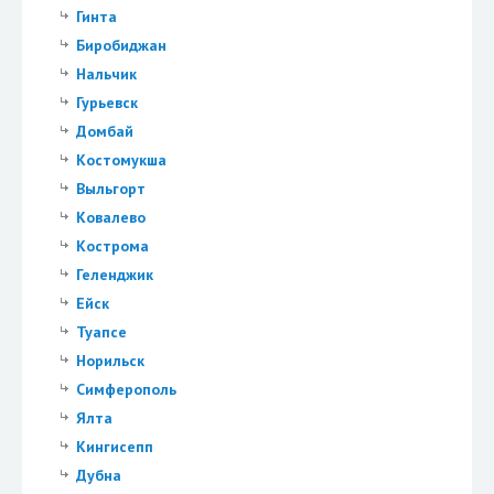
Гинта
Биробиджан
Нальчик
Гурьевск
Домбай
Костомукша
Выльгорт
Ковалево
Кострома
Геленджик
Ейск
Туапсе
Норильск
Симферополь
Ялта
Кингисепп
Дубна