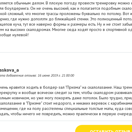
вляется обычным делом. В плохую погоду провести тренировку можно и
ля боулдеринга. Он не очень высокий, как и полагается подобным скал
акой сложный, что многие трассы проложены буквально по потолку. Вот и
арниз, где нужно доползти до ближайшей стенки. Это полноценный пото
ацепов куча, тут все наверно формы и размеры есть. Ну и не стоит забы
ем на высоких скалодромах. Многие сюда ходят просто в спортивной од
ообще нулевой!
askova_a
ата добавления отзыва:
16 июня 2019 г. 21:00:00
чень нравится ходить в болдер-зал "Призма" на скалолазание. Наш тре
ерекрутку и вообще всячески следит за тем, чтобы скалодром развивал
олным новичком, но уже могу покорять даже потолок. Было трудно, при
калолазание в "Призме" стоит недорого, и никаких веревок с карабинам
омещении, где на полу расстелены специальные толстые маты, куда совс
адать, чтобы ничего не повредить, можно практически в первую очеред
ОСТАВИТЬ ОТЗЫВ