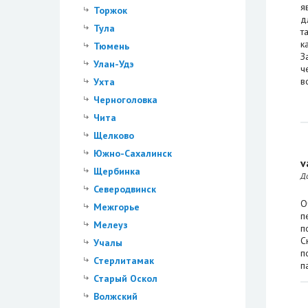
я
Торжок
д
Тула
т
к
Тюмень
З
Улан-Удэ
ч
в
Ухта
Черноголовка
Чита
Щелково
Южно-Сахалинск
v
Щербинка
Д
Северодвинск
О
Межгорье
п
Мелеуз
п
С
Учалы
п
Стерлитамак
п
Старый Оскол
Волжский