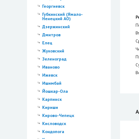
Георгиевск
Губкинский (Ямало-
Р
Ненецкий АО)
П
Дзержинский
В
Дмитров
С
Елец
Ч
Жуковский
П
Зеленоград
С
Иваново
В
Ижевск
Ишимбай
Йошкар-Ола
Карпинск
Кириши
А
Кирово-Чепецк
Кисловодск
Кондопога