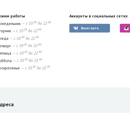
ежим работы
Аккаунты в социальных сетях:
00
00
онедельник
— с 10
до 22
Вконтакте
00
00
торник
— с 10
до 22
00
00
реда
— с 10
до 22
00
00
етверг
— с 10
до 22
00
00
ятница
— с 10
до 22
00
00
уббота
— с 10
до 22
00
00
оскресенье
— с 10
до 22
дреса