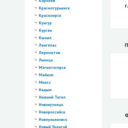
Королев
г
Краснотурьинск
Красноярск
Кунгур
Курган
Кызыл
П
Лангепас
Лермонтов
Липецк
Магнитогорск
Майкоп
Миасс
Надым
Нижний Тагил
Новокузнецк
Новороссийск
Ф
Новоульяновск
Новый Уренгой