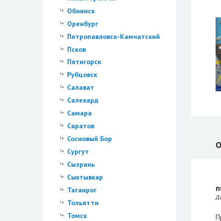
Обнинск
Оренбург
Петропавловск-Камчатский
Псков
Пятигорск
Рубцовск
Салават
Салехард
Самара
Саратов
Сосновый Бор
О
Сургут
Сызрань
Сыктывкар
п
Таганрог
Д
Тольятти
Томск
П