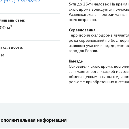
7 (952) 734-38-47
5-ти до 25-ти человек. На врем
скалодрома арендуется полность
Развлекательная программа явля
всех возрастов.
лощадь стен:
00 м²
Соревнования
Территория скалодрома являетс
рода соревнований по боулдери
активном участии и поддержке с
акс. высота:
городов России.
 м
Выезды
Основатели скалодрома, постоян
занимаются организацией массовы
обмена ценным опытом с едином
рельефе приобретенных в стена
ополнительная информация