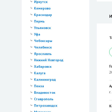
Иркутск
Кемерово
Краснодар
И
Пермь
Ульяновск
Уфа
Т
Чебоксары
Челябинск
Ярославль
Нижний Новгород
Г
Хабаровск
2
Калуга
Калининград
А
Пенза
г
Владивосток
Ставрополь
Петрозаводск
К