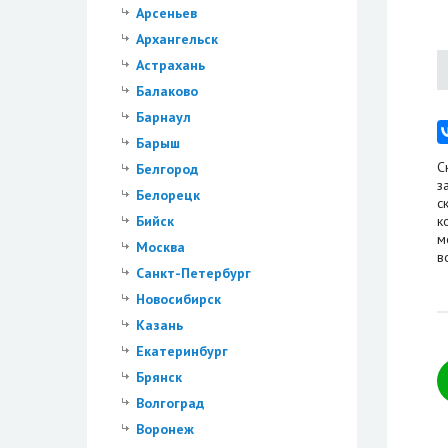
Арсеньев
Архангельск
Астрахань
Балаково
Барнаул
Барыш
С
Белгород
з
Белорецк
с
Бийск
к
м
Москва
в
Санкт-Петербург
Новосибирск
Казань
Екатеринбург
Брянск
Волгоград
Воронеж