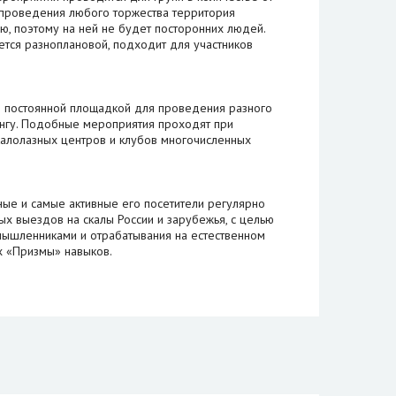
я проведения любого торжества территория
ю, поэтому на ней не будет посторонних людей.
ется разноплановой, подходит для участников
я постоянной площадкой для проведения разного
нгу. Подобные мероприятия проходят при
калолазных центров и клубов многочисленных
ные и самые активные его посетители регулярно
х выездов на скалы России и зарубежья, с целью
ышленниками и отрабатывания на естественном
х «Призмы» навыков.