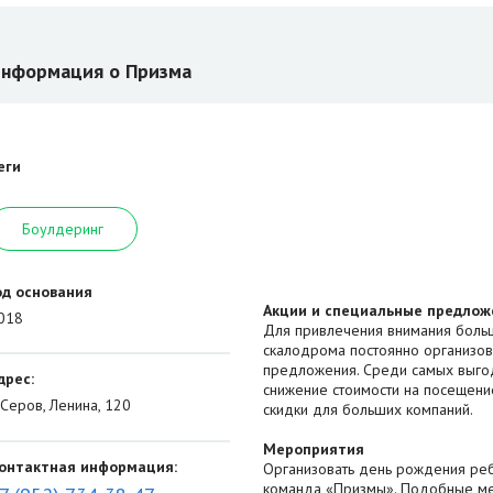
нформация о Призма
еги
Боулдеринг
од основания
Акции и специальные предлож
018
Для привлечения внимания больш
скалодрома постоянно организо
предложения. Среди самых выго
дрес:
снижение стоимости на посещени
. Серов, Ленина, 120
скидки для больших компаний.
Мероприятия
онтактная информация:
Организовать день рождения ре
команда «Призмы». Подобные мер