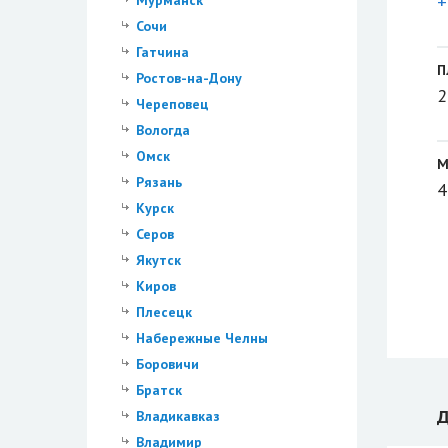
+
Мурманск
Сочи
Гатчина
П
Ростов-на-Дону
2
Череповец
Вологда
Омск
М
Рязань
4
Курск
Серов
Якутск
Киров
Плесецк
Набережные Челны
Боровичи
Братск
Д
Владикавказ
Владимир