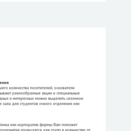
ения
его количества посетителей, основатели
вывают разнообразные акции и специальные
дных и интересных можно выделить сезонное
е зала для студентов очного отделения или
бенка или корпоратив фирмы Вам поможет
оприятия проводятся для групп в количестве от