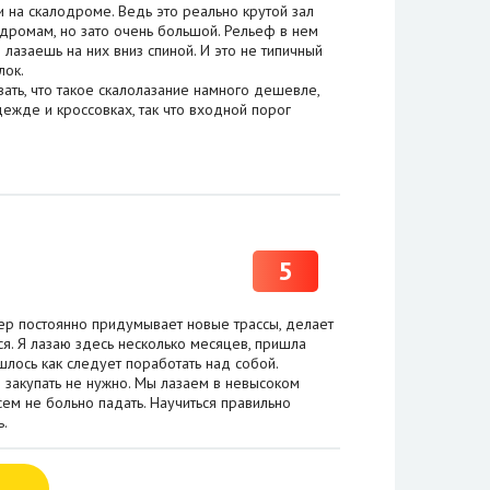
 на скалодроме. Ведь это реально крутой зал
одромам, но зато очень большой. Рельеф в нем
 лазаешь на них вниз спиной. И это не типичный
лок.
вать, что такое скалолазание намного дешевле,
ежде и кроссовках, так что входной порог
5
нер постоянно придумывает новые трассы, делает
ся. Я лазаю здесь несколько месяцев, пришла
шлось как следует поработать над собой.
и закупать не нужно. Мы лазаем в невысоком
ем не больно падать. Научиться правильно
ь.