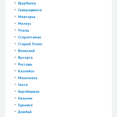
Щербинка
Северодвинск
Межгорье
Мелеуз
Учалы
Стерлитамак
Старый Оскол
Волжский
Вытерга
Россошь
Каспийск
Махачкала
Гинта
Биробиджан
Нальчик
Гурьевск
Домбай