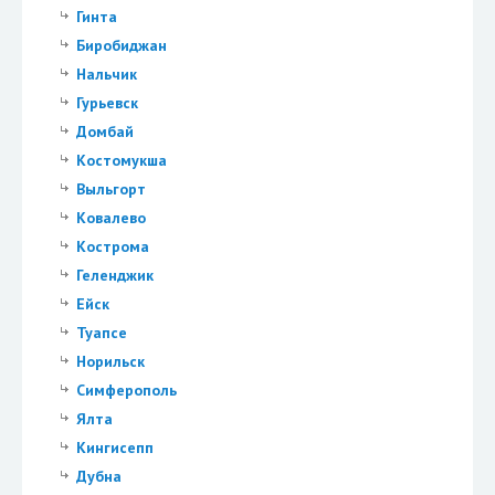
Гинта
Биробиджан
Нальчик
Гурьевск
Домбай
Костомукша
Выльгорт
Ковалево
Кострома
Геленджик
Ейск
Туапсе
Норильск
Симферополь
Ялта
Кингисепп
Дубна