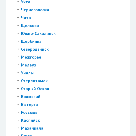
Ухта
Черноголовка
Чита
Щелково
Южно-Сахалинск
Щербинка
Северодвинск
Межгорье
Мелеуз
Учалы
Стерлитамак
Старый Оскол
Волжский
Вытерга
Россошь
Каспийск
Махачкала
Гинта