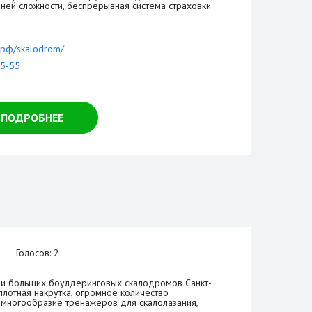
вней сложности, беспрерывная система страховки
ы.рф/skalodrom/
65-55
ПОДРОБНЕЕ
Голосов: 2
х и больших боулдеринговых скалодромов Санкт-
плотная накрутка, огромное количество
 многообразие тренажеров для скалолазания,