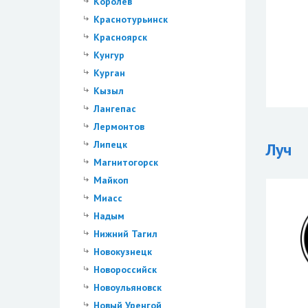
Королев
Краснотурьинск
Красноярск
Кунгур
Курган
Кызыл
Лангепас
Лермонтов
Липецк
Луч
Магнитогорск
Майкоп
Миасс
Надым
Нижний Тагил
Новокузнецк
Новороссийск
Новоульяновск
Новый Уренгой