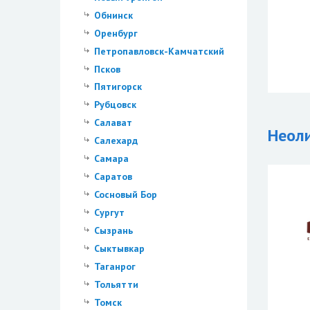
Обнинск
Оренбург
Петропавловск-Камчатский
Псков
Пятигорск
Рубцовск
Салават
Неол
Салехард
Самара
Саратов
Сосновый Бор
Сургут
Сызрань
Сыктывкар
Таганрог
Тольятти
Томск