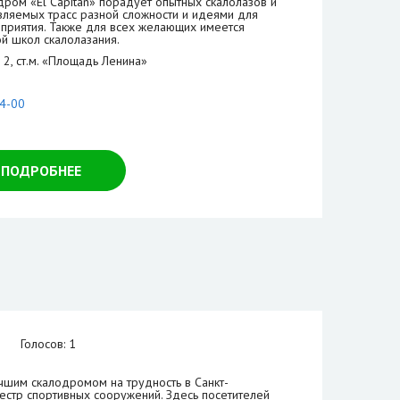
ом «El Capitan» порадует опытных скалолазов и
ляемых трасс разной сложности и идеями для
приятия. Также для всех желающих имеется
й школ скалолазания.
, 2, ст.м. «Площадь Ленина»
84-00
ПОДРОБНЕЕ
Голосов: 1
чшим скалодромом на трудность в Санкт-
еестр спортивных сооружений. Здесь посетителей