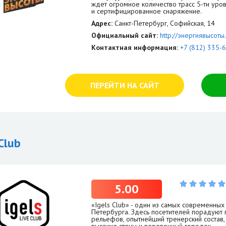
ждет огромное количество трасс 5-ти уро
и сертифицированное снаряжение.
Адрес:
Санкт-Петербург, Софийская, 14
Официальный сайт:
http://энергиявысот
Контактная информация:
+7 (812) 335-
ПЕРЕЙТИ НА САЙТ
 Club
5.00
«Igels Club» - один из самых современны
Петербурга. Здесь посетителей порадуют 
рельефов, опытнейший тренерский состав,
высокие стены и веревочный городок.