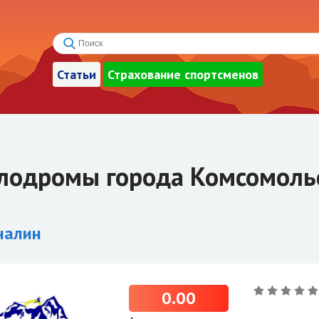
Статьи
Страхование спортсменов
лодромы города Комсомоль
налин
0.00