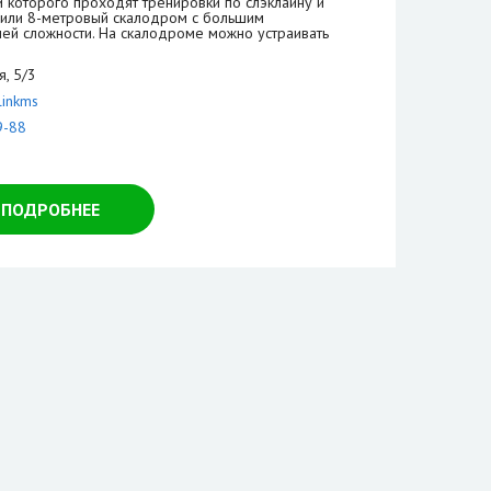
и которого проходят тренировки по слэклайну и
оили 8-метровый скалодром с большим
ней сложности. На скалодроме можно устраивать
, 5/3
linkms
9-88
ПОДРОБНЕЕ