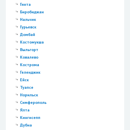
Гинта
Биробиджан
Нальчик
Гурьевск
Домбай
Костомукша
Выльгорт
Ковалево
Кострома
Геленджик
Ейск
Туапсе
Норильск
Симферополь
Ялта
Кингисепп
Дубна