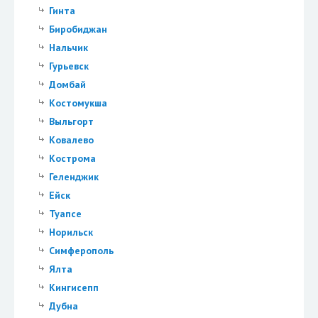
Гинта
Биробиджан
Нальчик
Гурьевск
Домбай
Костомукша
Выльгорт
Ковалево
Кострома
Геленджик
Ейск
Туапсе
Норильск
Симферополь
Ялта
Кингисепп
Дубна