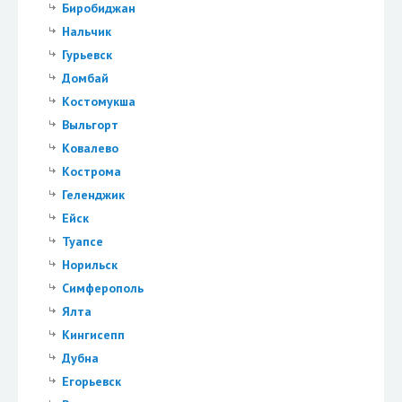
Биробиджан
Нальчик
Гурьевск
Домбай
Костомукша
Выльгорт
Ковалево
Кострома
Геленджик
Ейск
Туапсе
Норильск
Симферополь
Ялта
Кингисепп
Дубна
Егорьевск