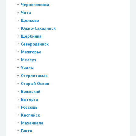
Черноголовка
Чита
Щелково
Южно-Сахалинск
Щербинка
Северодвинск
Межгорье
Мелеуз
Учалы
Стерлитамак
Старый Оскол
Волжский
Вытерга
Россошь
Каспийск
Махачкала
Гинта