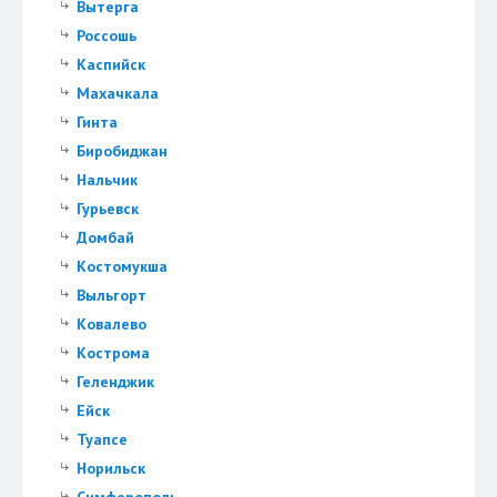
Вытерга
Россошь
Каспийск
Махачкала
Гинта
Биробиджан
Нальчик
Гурьевск
Домбай
Костомукша
Выльгорт
Ковалево
Кострома
Геленджик
Ейск
Туапсе
Норильск
Симферополь