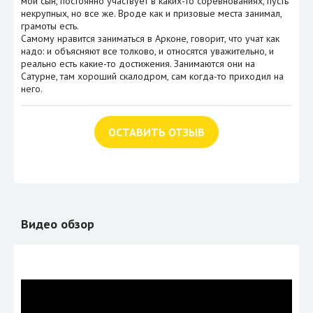
мой сын, постоянно участвует в каких-то соревнованиях, пусть
некрупных, но все же. Вроде как и призовые места занимал,
грамоты есть.
Самому нравится заниматься в Арконе, говорит, что учат как
надо: и объясняют все толково, и относятся уважительно, и
реально есть какие-то достижения. Занимаются они на
Сатурне, там хороший скалодром, сам когда-то приходил на
него.
ОСТАВИТЬ ОТЗЫВ
Видео обзор