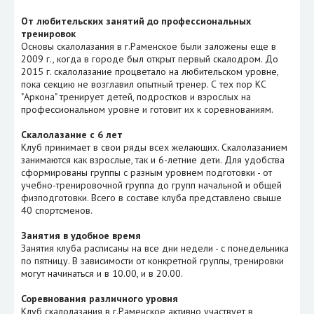
От любительских занятий до профессиональных
тренировок
Основы скалолазания в г.Раменское были заложены еще в
2009 г., когда в городе был открыт первый скалодром. До
2015 г. скалолазание процветало на любительском уровне,
пока секцию не возглавил опытный тренер. С тех пор КС
"Аркона" тренирует детей, подростков и взрослых на
профессиональном уровне и готовит их к соревнованиям.
Скалолазание с 6 лет
Клуб принимает в свои ряды всех желающих. Скалолазанием
занимаются как взрослые, так и 6-летние дети. Для удобства
сформированы группы с разным уровнем подготовки - от
учебно-тренировочной группа до групп начальной и общей
физподготовки. Всего в составе клуба представлено свыше
40 спортсменов.
Занятия в удобное время
Занятия клуба расписаны на все дни недели - с понедельника
по пятницу. В зависимости от конкретной группы, тренировки
могут начинаться и в 10.00, и в 20.00.
Соревнования различного уровня
Клуб скалолазания в г.Раменское активно участвует в