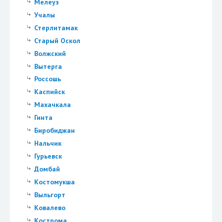
Мелеуз
Учалы
Стерлитамак
Старый Оскол
Волжский
Вытерга
Россошь
Каспийск
Махачкала
Гинта
Биробиджан
Нальчик
Гурьевск
Домбай
Костомукша
Выльгорт
Ковалево
Кострома