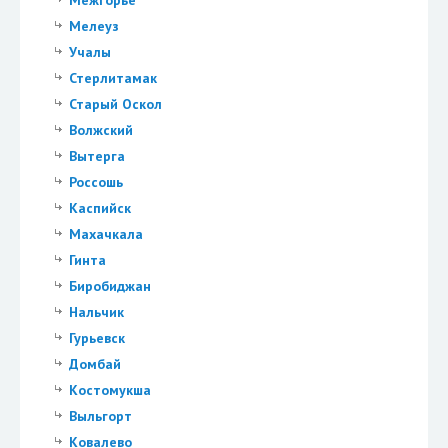
Межгорье
Мелеуз
Учалы
Стерлитамак
Старый Оскол
Волжский
Вытерга
Россошь
Каспийск
Махачкала
Гинта
Биробиджан
Нальчик
Гурьевск
Домбай
Костомукша
Выльгорт
Ковалево