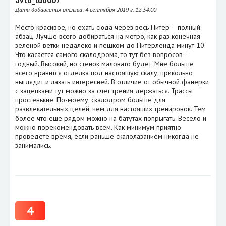
Дата добавления отзыва:
4 сентября 2019 г. 12:54:00
Место красивое, но ехать сюда через весь Питер – полный
абзац. Лучше всего добираться на метро, как раз конечная
зеленой ветки недалеко и пешком до Питерленда минут 10.
Что касается самого скалодрома, то тут без вопросов –
годный. Высокий, но стенок маловато будет. Мне больше
всего нравится отделка под настоящую скалу, прикольно
выглядит и лазать интересней. В отличие от обычной фанерки
с зацепками тут можно за счет трения держаться. Трассы
простенькие. По-моему, скалодром больше для
развлекательных целей, чем для настоящих тренировок. Тем
более что еще рядом можно на батутах попрыгать. Весело и
можно порекомендовать всем. Как минимум приятно
проведете время, если раньше скалолазанием никогда не
занимались.
4