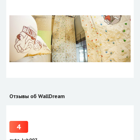
Отзывы об WallDream
4
avto_lub007