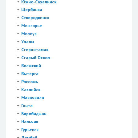
Южно-Сахалинск
Щербинка
Северодвинск
Межгорье
Мелеуз
Учалы
Стерлитамак
Старый Оскол
Волжский
Вытерга
Россошь
Каспийск
Махачкала
Гинта
Биробиджан
Нальчик
Гурьевск
Домбай