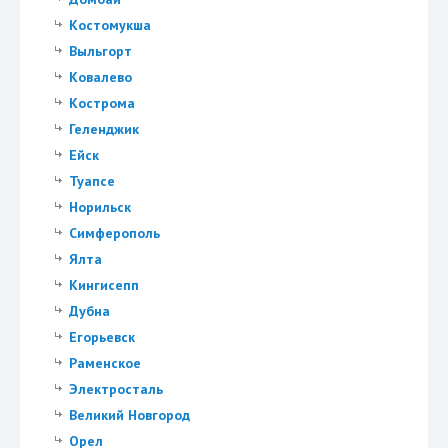
Костомукша
Выльгорт
Ковалево
Кострома
Геленджик
Ейск
Туапсе
Норильск
Симферополь
Ялта
Кингисепп
Дубна
Егорьевск
Раменское
Электросталь
Великий Новгород
Орел