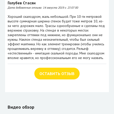
Голубев Стасян
Дата добавления отзыва:
14 августа 2019 г. 23:07:00
Хороший скалодром, жаль небольшой. При 10-ти метровой
высоте суммарная ширина стенок будет тоже метров 10, из-
за чего дорожек мало. Трассы однообразные и сделаны под
верхнюю страховку. На стенде в некоторых местах
закреплены оттяжки под нижнюю, но функционально они не
нужны. Наклон стенда незначительный, чтобы был сильный
эффект маятника. Но как элемент тренировки (чтобы учились
прощелкивать веревку в оттяжку) сгодится. Рельеф
«естественный» - имитация скальной породы. Мне скалодром
вполне нравится, но профессиональным его не могу назвать.
ОСТАВИТЬ ОТЗЫВ
Видео обзор