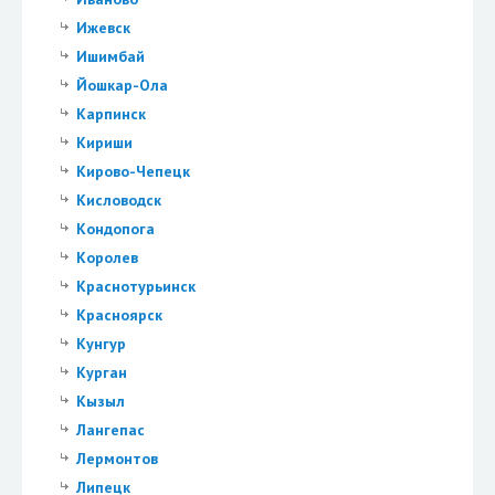
Ижевск
Ишимбай
Йошкар-Ола
Карпинск
Кириши
Кирово-Чепецк
Кисловодск
Кондопога
Королев
Краснотурьинск
Красноярск
Кунгур
Курган
Кызыл
Лангепас
Лермонтов
Липецк