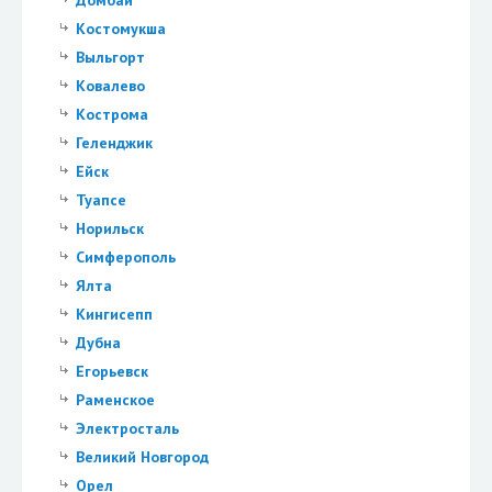
Костомукша
Выльгорт
Ковалево
Кострома
Геленджик
Ейск
Туапсе
Норильск
Симферополь
Ялта
Кингисепп
Дубна
Егорьевск
Раменское
Электросталь
Великий Новгород
Орел