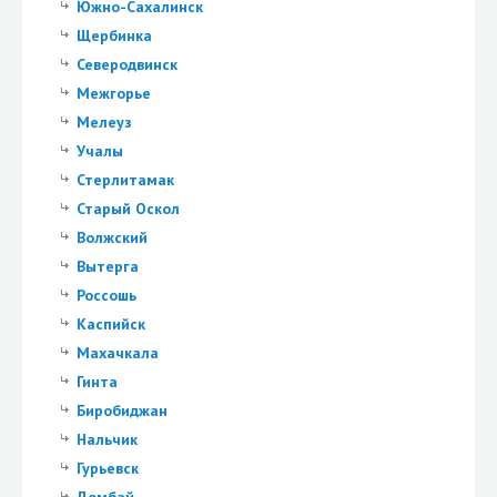
Южно-Сахалинск
Щербинка
Северодвинск
Межгорье
Мелеуз
Учалы
Стерлитамак
Старый Оскол
Волжский
Вытерга
Россошь
Каспийск
Махачкала
Гинта
Биробиджан
Нальчик
Гурьевск
Домбай