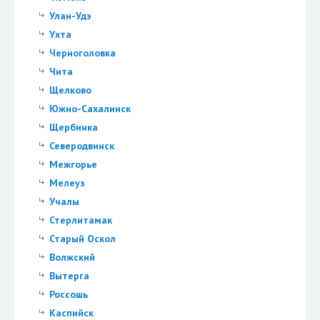
Улан-Удэ
Ухта
Черноголовка
Чита
Щелково
Южно-Сахалинск
Щербинка
Северодвинск
Межгорье
Мелеуз
Учалы
Стерлитамак
Старый Оскол
Волжский
Вытерга
Россошь
Каспийск