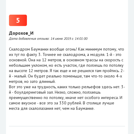
5
Дорохов_И
Дата добавления отзыва:
14 июня 2019 г. 14:01:00
Скалодром Бауманки вообще огонь! Как минимум потому, что
их тут по факту 3. Точнее не скалодрома, а модуля. 1-й - это
основной. Она на 12 метров, в основном трассы на скорость с
небольшим уклоном, но есть участок, где ползешь по потолку
на высоте 12 метров. Я так еще и не решился там пройтись. 2-
й - малый. Он будет реально поменьше, там что-то около 4-х
метров, но зато длинный.
Вот это уже на трудность, каких только рельефов здесь нет. 3-
й - боулдеринговый зал. Низко, сложно, ползаешь
преимущественно по потолку, иначе нет особого интереса. И
самое вкусное - все это за 330 рублей. В столице лучше
места для скалолазания нет, чем на Бауманке.