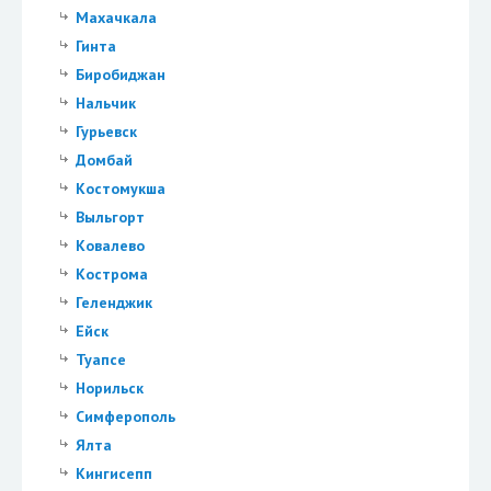
Махачкала
Гинта
Биробиджан
Нальчик
Гурьевск
Домбай
Костомукша
Выльгорт
Ковалево
Кострома
Геленджик
Ейск
Туапсе
Норильск
Симферополь
Ялта
Кингисепп