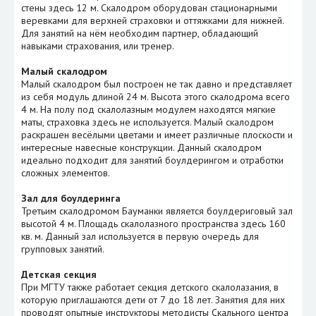
стены здесь 12 м. Скалодром оборудован стационарными
веревками для верхней страховки и оттяжками для нижней.
Для занятий на нём необходим партнер, обладающий
навыками страхования, или тренер.
Малый скалодром
Малый скалодром был построен не так давно и представляет
из себя модуль длиной 24 м. Высота этого скалодрома всего
4 м. На полу под скалолазным модулем находятся мягкие
маты, страховка здесь не используется. Малый скалодром
раскрашен весёлыми цветами и имеет различные плоскости и
интересные навесные конструкции. Данный скалодром
идеально подходит для занятий боулдерингом и отработки
сложных элементов.
Зал для боулдеринга
Третьим скалодромом Бауманки является боулдериговый зал
высотой 4 м. Площадь скалолазного пространства здесь 160
кв. м. Данный зал используется в первую очередь для
групповых занятий.
Детская секция
При МГТУ также работает секция детского скалолазания, в
которую приглашаются дети от 7 до 18 лет. Занятия для них
проводят опытные инструкторы методисты Скального центра