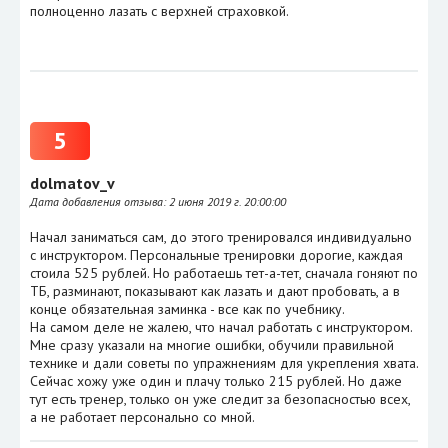
полноценно лазать с верхней страховкой.
5
dolmatov_v
Дата добавления отзыва:
2 июня 2019 г. 20:00:00
Начал заниматься сам, до этого тренировался индивидуально
с инструктором. Персональные тренировки дорогие, каждая
стоила 525 рублей. Но работаешь тет-а-тет, сначала гоняют по
ТБ, разминают, показывают как лазать и дают пробовать, а в
конце обязательная заминка - все как по учебнику.
На самом деле не жалею, что начал работать с инструктором.
Мне сразу указали на многие ошибки, обучили правильной
технике и дали советы по упражнениям для укрепления хвата.
Сейчас хожу уже один и плачу только 215 рублей. Но даже
тут есть тренер, только он уже следит за безопасностью всех,
а не работает персонально со мной.