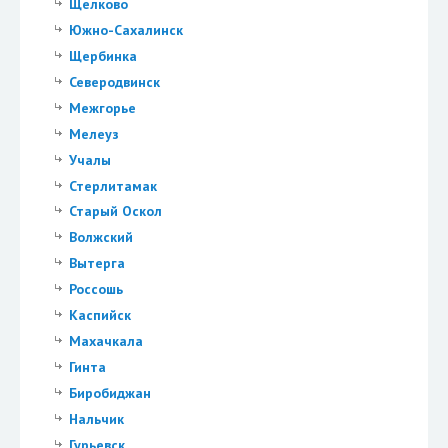
Щелково
Южно-Сахалинск
Щербинка
Северодвинск
Межгорье
Мелеуз
Учалы
Стерлитамак
Старый Оскол
Волжский
Вытерга
Россошь
Каспийск
Махачкала
Гинта
Биробиджан
Нальчик
Гурьевск