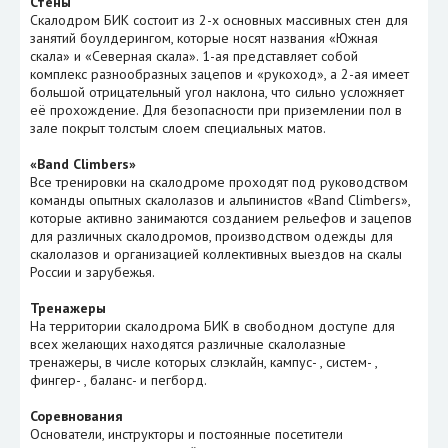
Стены
Скалодром БИК состоит из 2-х основных массивных стен для
занятий боулдерингом, которые носят названия «Южная
скала» и «Северная скала». 1-ая представляет собой
комплекс разнообразных зацепов и «рукоход», а 2-ая имеет
большой отрицательный угол наклона, что сильно усложняет
её прохождение. Для безопасности при приземлении пол в
зале покрыт толстым слоем специальных матов.
«Band Climbers»
Все тренировки на скалодроме проходят под руководством
команды опытных скалолазов и альпинистов «Band Climbers»,
которые активно занимаются созданием рельефов и зацепов
для различных скалодромов, производством одежды для
скалолазов и организацией коллективных выездов на скалы
России и зарубежья.
Тренажеры
На территории скалодрома БИК в свободном доступе для
всех желающих находятся различные скалолазные
тренажеры, в числе которых слэклайн, кампус- , систем- ,
фингер- , баланс- и пегборд.
Соревнования
Основатели, инструкторы и постоянные посетители