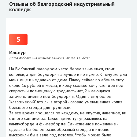
Отзывы об Белгородский индустриальный
колледж
5
Ильнур
Дата добавления отзыва:
14 июня 2019 г. 13:56:00
На БИКовский скалодром часто бегаю заниматься, стоит
копейки, а для боулдеринга лучше и не нужно. К тому же для
меня еще и недалеко от дома. Плачу сейчас по абонементу
около 1к рублей в месяц, и хожу сколько хочу. Стендов под
скорость и полноценную трудность нет, 2 имеющихся
заточены именно под боулдеринг. Один стенд более
"классический" что ли, а второй - словно уменьшенная копия
большого стенда для трудности.
За все время прошелся по каждому, не упустив, наверное, ни
одного сантиметра. Также прямо тут упражняюсь на
кампусборде и фингерборде. Единственное пожелание -
сделали бы более разнообразный стенд, а в идеале
выстроили бы в зале под потолок. Чтобы можно было