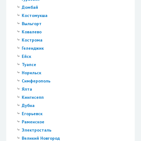
Домбай
Костомукша
Выльгорт
Ковалево
Кострома
Геленджик
Ейск
Туапсе
Норильск
Симферополь
Ялта
Кингисепп
Дубна
Егорьевск
Раменское
Электросталь
Великий Новгород