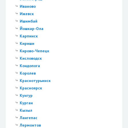
Иваново
Ижевск
Ишимбай
Йошкар-Ола
Карпинск
Кириши
Кирово-Чепецк
Кисловодск
Кондопога
Королев
Краснотурьинск
Красноярск
Кунгур
Курган
Кызыл
Лангепас
Лермонтов