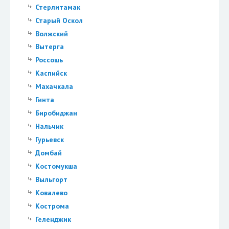
Стерлитамак
Старый Оскол
Волжский
Вытерга
Россошь
Каспийск
Махачкала
Гинта
Биробиджан
Нальчик
Гурьевск
Домбай
Костомукша
Выльгорт
Ковалево
Кострома
Геленджик