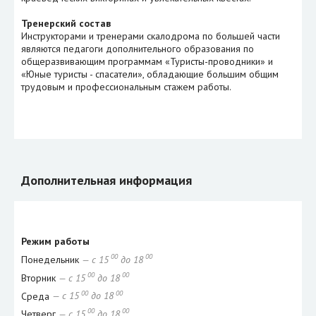
Тренерский состав
Инструкторами и тренерами скалодрома по большей части
являются педагоги дополнительного образования по
общеразвивающим программам «Туристы-проводники» и
«Юные туристы - спасатели», обладающие большим общим
трудовым и профессиональным стажем работы.
Дополнительная информация
Режим работы
00
00
Понедельник
— с 15
до 18
00
00
Вторник
— с 15
до 18
00
00
Среда
— с 15
до 18
00
00
Четверг
— с 15
до 18