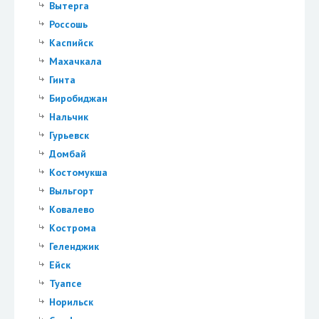
Вытерга
Россошь
Каспийск
Махачкала
Гинта
Биробиджан
Нальчик
Гурьевск
Домбай
Костомукша
Выльгорт
Ковалево
Кострома
Геленджик
Ейск
Туапсе
Норильск