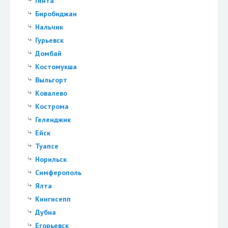
Гинта
Биробиджан
Нальчик
Гурьевск
Домбай
Костомукша
Выльгорт
Ковалево
Кострома
Геленджик
Ейск
Туапсе
Норильск
Симферополь
Ялта
Кингисепп
Дубна
Егорьевск