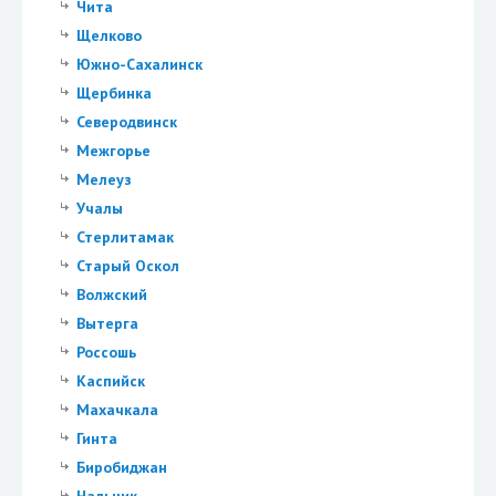
Чита
Щелково
Южно-Сахалинск
Щербинка
Северодвинск
Межгорье
Мелеуз
Учалы
Стерлитамак
Старый Оскол
Волжский
Вытерга
Россошь
Каспийск
Махачкала
Гинта
Биробиджан
Нальчик