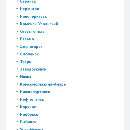
Саранск
Нерюнгри
Новочеркасск
Каменск-Уральский
Севастополь
Вязьма
Десногорск
Смоленск
Тверь
Заводоуковск
Ишим
Комсомольск-на-Амуре
Нижневартовск
Нефтюганск
Коркино
Ноябрьск
Рыбинск
Усть-Нюкжа