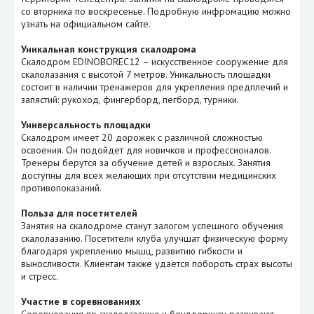
со вторника по воскресенье. Подробную инфромацию можно
узнать на официальном сайте.
Уникальная конструкция скалодрома
Скалодром EDINOBOREC12 – искусственное сооружение для
скалолазания с высотой 7 метров. Уникальность площадки
состоит в наличии тренажеров для укрепления предплечий и
запястий: рукоход, фингерборд, пегборд, турники.
Универсальность площадки
Скалодром имеет 20 дорожек с различной сложностью
освоения. Он подойдет для новичков и профессионалов.
Тренеры берутся за обучение детей и взрослых. Занятия
доступны для всех желающих при отсутствии медицинских
противопоказаний.
Польза для посетителей
Занятия на скалодроме станут залогом успешного обучения
скалолазанию. Посетители клуба улучшат физическую форму
благодаря укреплению мышц, развитию гибкости и
выносливости. Клиентам также удается побороть страх высоты
и стресс.
Участие в соревнованиях
Соревнования по скалолазанию и боулдерингу развивают