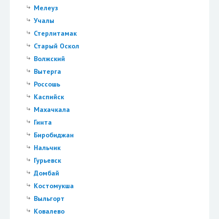
Мелеуз
Учалы
Стерлитамак
Старый Оскол
Волжский
Вытерга
Россошь
Каспийск
Махачкала
Гинта
Биробиджан
Нальчик
Гурьевск
Домбай
Костомукша
Выльгорт
Ковалево