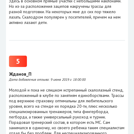
Здесь в основном прямые участки с небольшими наклонами.
Но из-за расположения зацепов накручены трассы для
разной подготовки. На некоторых мне до сих пор тяжело
лазать. Скалодром популярен у посетителей, причем на нем
активно лазают дети.
5
Жданов_П
Дата добавления отзыва:
9 июня 2019 г. 18:00:00
Молодой и пока не слишком истрепанный скалолазный стенд,
расположенный в клубе по занятиям единоборствами. Трассы
под верхнюю страховку оптимальны для любительского
уровня, всего на стенде их порядка 20-ти, плюс несколько
специализированных тренажеров, типа фингерборда,
пегборда, а также универсальный рукоход и турник.
Порадовал тренерский состав, в котором есть МС. Сам
занимался в одиночку, но своего ребенка таким специалистам
отдал бы без проблем. Для неспециализированного