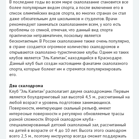
В последние годы во всем мире скалолазание становится все
более популярным видом спорта, а после включения его в
список олимпийских видов спорта, во многих странах он стал
даже обязательным для школьников и студентов. Врачи
рекомендуют заниматься скалолазанием всем, у кого есть
проблемы со спиной, отмечая, что данный вид спорта
практически нетравматичен, поскольку является
бесконтактным. В России скалолазание также очень популярно,
в стране создается огромное количество скалодромов и
открываются скалолазно-туристические клубы. Одним из таких
клубов является "Эль Капитан", находящийся в Краснодаре.
Данный клуб был создан настоящими фанатами скалолазного
спорта, которые болеют им и стремятся популяризировать
его.
Два скалодрома
Клуб "Эль Капитан" располагает двумя скалодромами. Первым
является боулдеринговый зал высотой 4,5 м., рассчитанный на
любой возраст и уровень подготовки занимающихся.
Поверхности, имитирующие скальный рельеф, имеют
интересные поверхности и регулярно обновляемые трассы
разной сложности. Второй скалодром клуба -
специализированный детский скалолазный зал, рассчитанный
на детей в возрасте от 4 до 10 лет. Высота этого скалодром
всего 2,5 м., поэтому инструктор всегда сможет поддержать