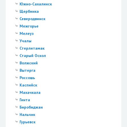
Южно-Сахалинск
Щербинка
Северодвинск
Межгорье
Мелеуз
Учалы
Стерлитамак
Старый Оскол
Волжский
Вытерга
Россошь
Каспийск
Махачкала
Гинта
Биробиджан
Нальчик
Гурьевск