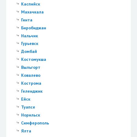
Каспийск
Махачкала
Гинта
Биробиджан
Нальчик
Гурьевск
Домбай
Костомукша
Выльгорт
Ковалево
Кострома
Геленджик
Ейск
Туапсе
Норильск
Симферополь
Ялта