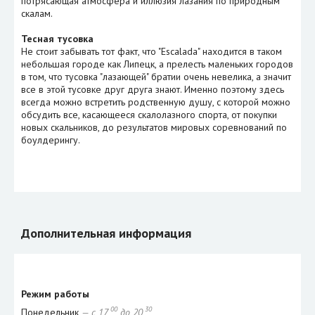
потрясающая атмосфера и иллюзия лазания по природным
скалам.
Тесная тусовка
Не стоит забывать тот факт, что "Escalada" находится в таком
небольшая городе как Липецк, а прелесть маленьких городов
в том, что тусовка "лазающей" братии очень невелика, а значит
все в этой тусовке друг друга знают. Именно поэтому здесь
всегда можно встретить родственную душу, с которой можно
обсудить все, касающееся скалолазного спорта, от покупки
новых скальников, до результатов мировых соревнований по
боулдерингу.
Дополнительная информация
Режим работы
00
30
Понедельник
— с 17
до 20