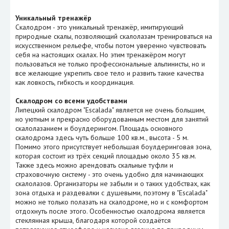
Уникальный тренажёр
Скалодром - это уникальный тренажёр, имитирующий
природные скалы, позволяющий скалолазам тренироваться на
искусственном рельефе, чтобы потом уверенно чувствовать
себя на настоящих скалах. Но этим тренажёром могут
пользоваться не только профессиональные альпинисты, но и
все желающие укрепить свое тело и развить такие качества
как ловкость, гибкость и координация.
Скалодром со всеми удобствами
Липецкий скалодром "Escalada" является не очень большим,
но уютным и прекрасно оборудованным местом для занятий
скалолазанием и боулдерингом. Площадь основного
скалодрома здесь чуть больше 100 кв.м., высота - 5 м.
Помимо этого присутствует небольшая боулдеринговая зона,
которая состоит из трёх секций площадью около 35 кв.м.
Также здесь можно арендовать скальные туфли и
страховочную систему - это очень удобно для начинающих
скалолазов. Организаторы не забыли и о таких удобствах, как
зона отдыха и раздевалки с душевыми, поэтому в "Escalada"
можно не только полазать на скалодроме, но и с комфортом
отдохнуть после этого. Особенностью скалодрома является
стеклянная крыша, благодаря которой создаётся