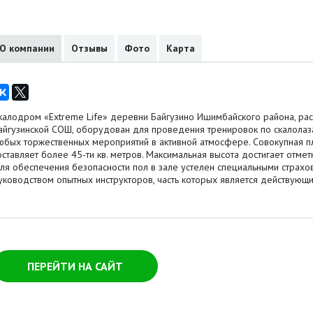
О компании
Отзывы
Фото
Карта
калодром «Extreme Life» деревни Байгузино Ишимбайского района, ра
айгузинской СОШ, оборудован для проведения тренировок по скалолаза
юбых торжественных мероприятий в активной атмосфере. Совокупная п
оставляет более 45-ти кв. метров. Максимальная высота достигает отмет
ля обеспечения безопасности пол в зале устелен специальными страхо
уководством опытных инструкторов, часть которых является действующи
ПЕРЕЙТИ НА САЙТ