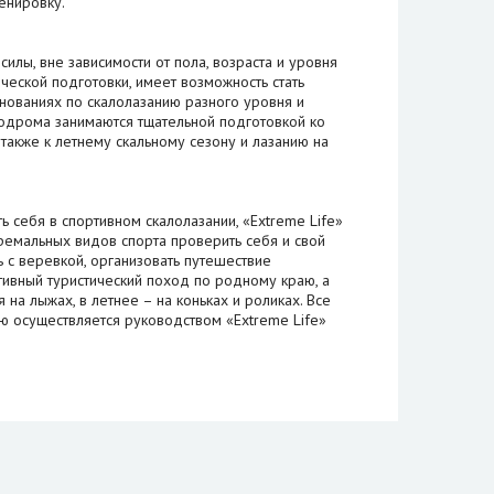
енировку.
илы, вне зависимости от пола, возраста и уровня
еской подготовки, имеет возможность стать
нованиях по скалолазанию разного уровня и
одрома занимаются тщательной подготовкой ко
также к летнему скальному сезону и лазанию на
 себя в спортивном скалолазании, «Extreme Life»
ремальных видов спорта проверить себя и свой
ь с веревкой, организовать путешествие
ктивный туристический поход по родному краю, а
 на лыжах, в летнее – на коньках и роликах. Все
 осуществляется руководством «Extreme Life»