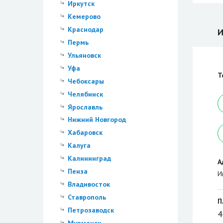
Иркутск
Кемерово
Краснодар
И
Пермь
Ульяновск
Уфа
Т
Чебоксары
Челябинск
Ярославль
Нижний Новгород
Хабаровск
Калуга
Калининград
А
Пенза
И
Владивосток
Ставрополь
П
Петрозаводск
4