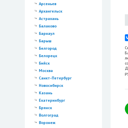
Арсеньев
Архангельск
Астрахань
Балаково
Барнаул
Барыш
С
Белгород
Б
Белорецк
л
Бийск
с
Д
Москва
р
Санкт-Петербург
Новосибирск
Казань
Екатеринбург
Брянск
Волгоград
Воронеж