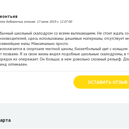
еонтьев
ата добавления отзыва:
17 июня 2019 г. 12:07:00
бычный школьный скалодром со всеми вытекающими. Не стоит ждать со
роизводителей, здесь использованы дешевые материалы, отсутствует им
ревнейшие маты. Максимально просто.
асполагается в спортзале местной школы, баскетбольный щит с кольцом 
ут похвалю. Я за свою жизнь видел подобные школьные скалодромы, в том
орядок их опережает. Он больше, в нем довольно сложный рельеф. Дл
тенд оптимален.
ОСТАВИТЬ ОТЗЫВ
арта