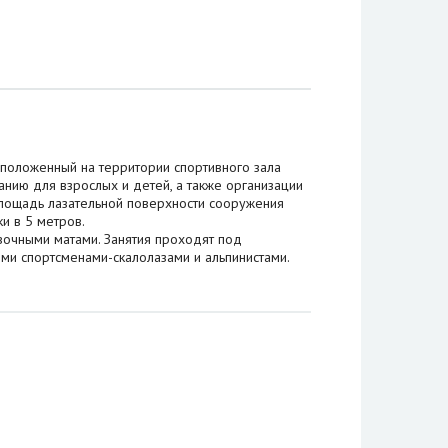
сположенный на территории спортивного зала
нию для взрослых и детей, а также организации
лощадь лазательной поверхности сооружения
ки в 5 метров.
вочными матами. Занятия проходят под
ми спортсменами-скалолазами и альпинистами.