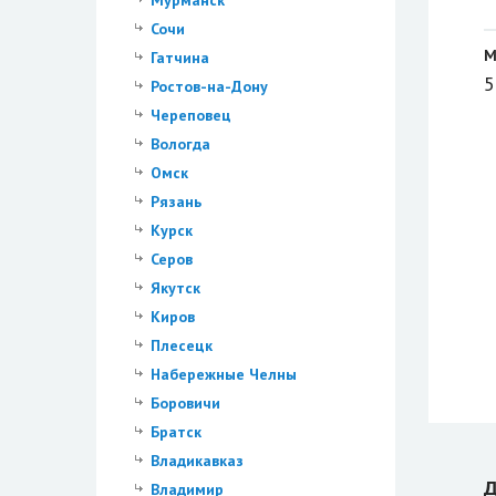
Мурманск
Сочи
М
Гатчина
5
Ростов-на-Дону
Череповец
Вологда
Омск
Рязань
Курск
Серов
Якутск
Киров
Плесецк
Набережные Челны
Боровичи
Братск
Владикавказ
Д
Владимир