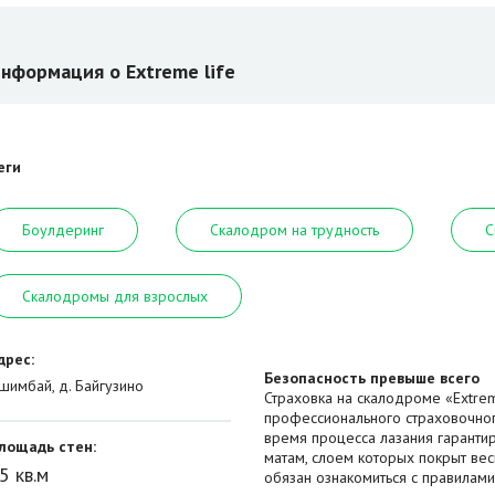
нформация о Extreme life
еги
Боулдеринг
Скалодром на трудность
С
Скалодромы для взрослых
дрес:
Безопасность превыше всего
шимбай, д. Байгузино
Страховка на скалодроме «Extre
профессионального страховочног
время процесса лазания гаранти
лощадь стен:
матам, слоем которых покрыт вес
5 кв.м
обязан ознакомиться с правилами