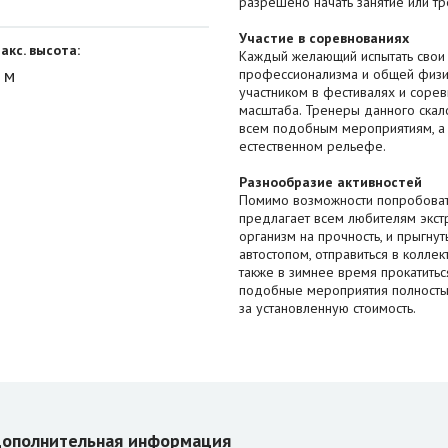
разрешено начать занятие или тр
Участие в соревнованиях
акс. высота:
Каждый желающий испытать свои с
 м
профессионализма и общей физич
участником в фестивалях и сорев
масштаба. Тренеры данного скал
всем подобным мероприятиям, а 
естественном рельефе.
Разнообразие активностей
Помимо возможности попробовать
предлагает всем любителям экст
организм на прочность, и прыгнут
автостопом, отправиться в колле
также в зимнее время прокатиться
подобные мероприятия полностью
за установленную стоимость.
ополнительная информация