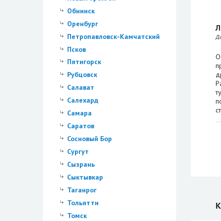
Обнинск
Оренбург
Л
Петропавловск-Камчатский
Д
Псков
О
Пятигорск
п
д
Рубцовск
Р
Салават
т
Салехард
п
с
Самара
Саратов
Сосновый Бор
Сургут
Сызрань
Сыктывкар
Таганрог
Тольятти
К
Томск