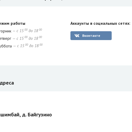
ежим работы
Аккаунты в социальных сетях:
00
00
торник
— с 15
до 18
Вконтакте
00
00
етверг
— с 15
до 18
00
00
уббота
— с 15
до 18
дреса
шимбай, д. Байгузино