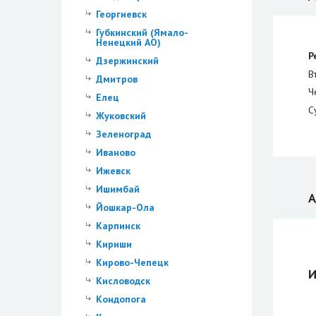
Георгиевск
Губкинский (Ямало-
Ненецкий АО)
Р
Дзержинский
В
Дмитров
Ч
Елец
С
Жуковский
Зеленоград
Иваново
Ижевск
Ишимбай
А
Йошкар-Ола
Карпинск
Кириши
Кирово-Чепецк
И
Кисловодск
Кондопога