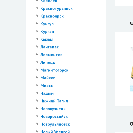
Королев
Краснотурьинск
Красноярск
Ф
Кунгур
Курган
Кызыл
Лангепас
Лермонтов
Липецк
Магнитогорск
Майкоп
Миасс
Надым
Нижний Тагил
Новокузнецк
Новороссийск
О
Новоульяновск
Новый Уренгой