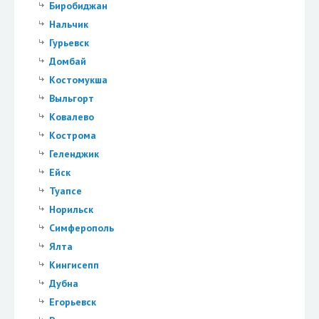
Биробиджан
Нальчик
Гурьевск
Домбай
Костомукша
Выльгорт
Ковалево
Кострома
Геленджик
Ейск
Туапсе
Норильск
Симферополь
Ялта
Кингисепп
Дубна
Егорьевск