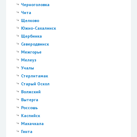
Черноголовка
Чита
Щелково
Южно-Сахалинск
Щербинка
Северодвинск
Межгорье
Мелеуз
Учалы
Стерлитамак
Старый Оскол
Волжский
Вытерга
Россошь
Каспийск
Махачкала
Гинта