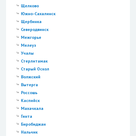
Щелково
Южно-Сахалинск
Щербинка
Северодвинск
Межгорье
Мелеуз
Учалы
Стерлитамак
Старый Оскол
Волжский
Вытерга
Россошь
Каспийск
Махачкала
Гинта
Биробиджан
Нальчик