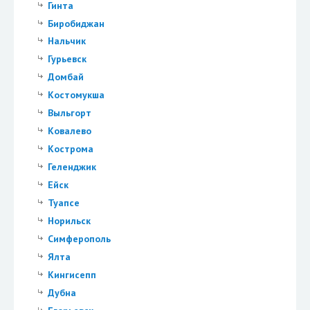
Гинта
Биробиджан
Нальчик
Гурьевск
Домбай
Костомукша
Выльгорт
Ковалево
Кострома
Геленджик
Ейск
Туапсе
Норильск
Симферополь
Ялта
Кингисепп
Дубна