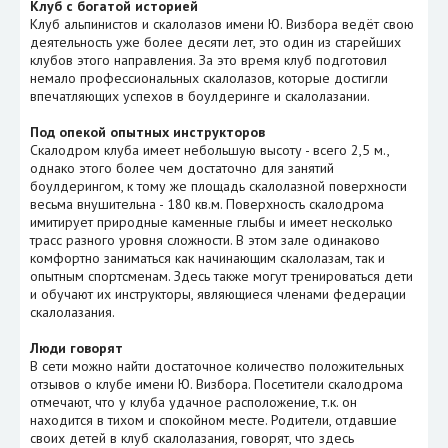
Клуб с богатой историей
Клуб альпинистов и скалолазов имени Ю. Визбора ведёт свою
деятельность уже более десяти лет, это один из старейших
клубов этого направления. За это время клуб подготовил
немало профессиональных скалолазов, которые достигли
впечатляющих успехов в боулдеринге и скалолазании.
Под опекой опытных инструкторов
Скалодром клуба имеет небольшую высоту - всего 2,5 м.,
однако этого более чем достаточно для занятий
боулдерингом, к тому же площадь скалолазной поверхности
весьма внушительна - 180 кв.м. Поверхность скалодрома
имитирует природные каменные глыбы и имеет несколько
трасс разного уровня сложности. В этом зале одинаково
комфортно заниматься как начинающим скалолазам, так и
опытным спортсменам. Здесь также могут тренироваться дети
и обучают их инструкторы, являющиеся членами федерации
скалолазания.
Люди говорят
В сети можно найти достаточное количество положительных
отзывов о клубе имени Ю. Визбора. Посетители скалодрома
отмечают, что у клуба удачное расположение, т.к. он
находится в тихом и спокойном месте. Родители, отдавшие
своих детей в клуб скалолазания, говорят, что здесь