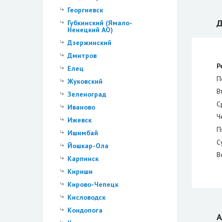
Георгиевск
Д
Губкинский (Ямало-
Ненецкий АО)
Дзержинский
Дмитров
Р
Елец
П
Жуковский
В
Зеленоград
С
Иваново
Ч
Ижевск
П
Ишимбай
С
Йошкар-Ола
В
Карпинск
Кириши
Кирово-Чепецк
Кисловодск
Кондопога
А