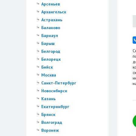
Арсеньев
Архангельск
Астрахань
Балаково
Барнаул
Барыш
С
Белгород
п
Белорецк
д
Бийск
к
с
Москва
и
Санкт-Петербург
н
Новосибирск
Казань
Екатеринбург
Брянск
Волгоград
Воронеж