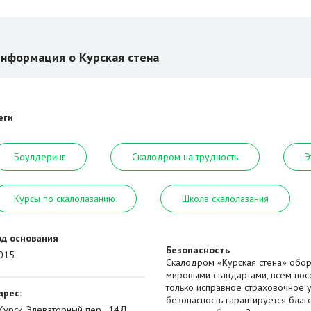
нформация о Курская стена
еги
Боулдеринг
Скалодром на трудность
Э
Курсы по скалолазанию
Школа скалолазания
од основания
Безопасность
015
Скалодром «Курская стена» обор
мировыми стандартами, всем пос
только исправное страховочное 
дрес:
безопасность гарантируется бла
.Курск, Элеваторный пер., 14Д