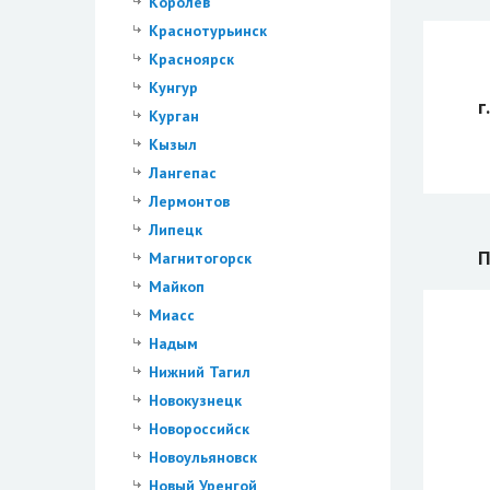
Королев
Краснотурьинск
Красноярск
Кунгур
г
Курган
Кызыл
Лангепас
Лермонтов
Липецк
П
Магнитогорск
Майкоп
Миасс
Надым
Нижний Тагил
Новокузнецк
Новороссийск
Новоульяновск
Новый Уренгой