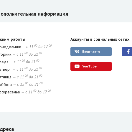
ополнительная информация
ежим работы
Аккаунты в социальных сетях:
00
00
онедельник
— с 11
до 17
Вконтакте
00
00
торник
— с 11
до 21
00
00
реда
— с 11
до 21
YouTube
00
00
етверг
— с 11
до 21
00
00
ятница
— с 11
до 21
00
00
уббота
— с 15
до 21
00
00
оскресенье
— с 11
до 17
дреса