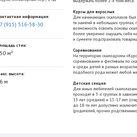
выдержать более 2-х тонн веса.
Курсы для взрослых
онтактная информация:
Для начинающих скалолазов был о
ти занятий в небольших группах, 
7 (915) 516-58-30
возможность освоить основы ска
более уверенно ощущать себя на
и сумеете подстраховать товарищ
лощадь стен:
Соревнования
50 м²
На территории скалодрома «Курс
соревнования и фестивали по ска
и среди детей в разных возрастн
подобного рода может любой же
акс. высота:
6 м
Детская секция
Для юных любителей скалолазани
проходят в 3-х группах в зависим
13 лет (средняя) и 13-17 лет (с
до 18-ти лет допустимо исключи
(родителей, прочих родственник