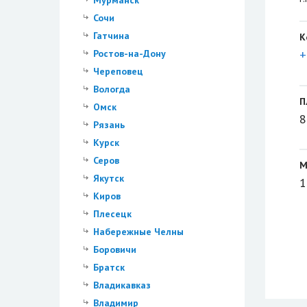
Мурманск
Сочи
Гатчина
К
+
Ростов-на-Дону
Череповец
Вологда
П
Омск
8
Рязань
Курск
Серов
М
Якутск
1
Киров
Плесецк
Набережные Челны
Боровичи
Братск
Владикавказ
Владимир