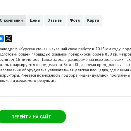
О компании
Цены
Отзывы
Фото
Карта
калодром «Курская стена», начавший свою работу в 2015-ом году, пор
одготовки общей площадью скальной поверхности более 850 кв. метров
остигает 16-ти метров. Также здесь в распоряжении всех желающих нахо
оторых варьируется в пределах от 5с до 8b, а время преодоления – от
калолазания оборудована увлекательная детская площадка, где с ними
нструкторы. Имеется возможность подбора индивидуальной программы з
авыков и желаемого результата.
ПЕРЕЙТИ НА САЙТ