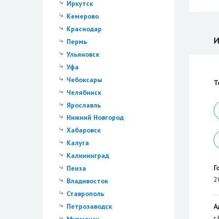
Иркутск
Кемерово
Краснодар
И
Пермь
Ульяновск
Уфа
Чебоксары
Т
Челябинск
Ярославль
Нижний Новгород
Хабаровск
Калуга
Калининград
Г
Пенза
2
Владивосток
Ставрополь
А
Петрозаводск
г