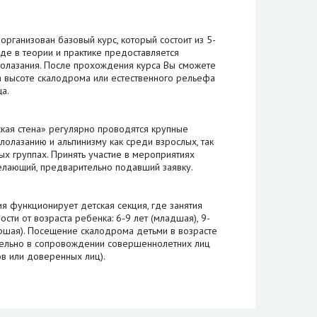
рганизован базовый курс, который состоит из 5-
где в теории и практике предоставляется
лолазания. После прохождения курса Вы сможете
 высоте скалодрома или естественного рельефа
а.
кая стена» регулярно проводятся крупные
лолазанию и альпинизму как среди взрослых, так
ых группах. Принять участие в мероприятиях
лающий, предварительно подавший заявку.
я функционирует детская секция, где занятия
ости от возраста ребенка: 6-9 лет (младшая), 9-
таршая). Посещение скалодрома детьми в возрасте
тельно в сопровождении совершеннолетних лиц
ов или доверенных лиц).