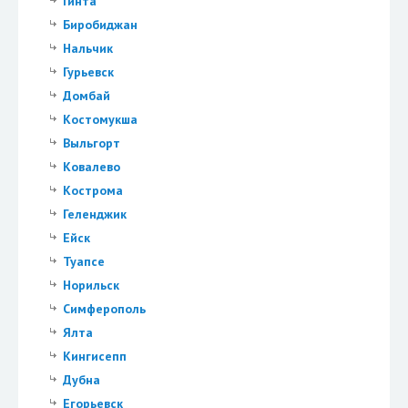
Гинта
Биробиджан
Нальчик
Гурьевск
Домбай
Костомукша
Выльгорт
Ковалево
Кострома
Геленджик
Ейск
Туапсе
Норильск
Симферополь
Ялта
Кингисепп
Дубна
Егорьевск