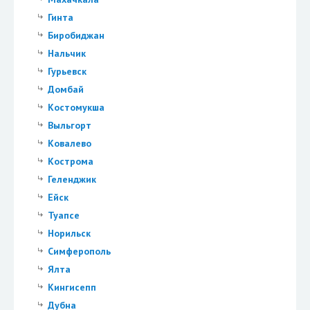
Гинта
Биробиджан
Нальчик
Гурьевск
Домбай
Костомукша
Выльгорт
Ковалево
Кострома
Геленджик
Ейск
Туапсе
Норильск
Симферополь
Ялта
Кингисепп
Дубна