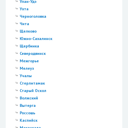
Улан-Удэ
Ухта
Черноголовка
Чита
Щелково
Южно-Сахалинск
Щербинка
Северодвинск
Межгорье
Мелеуз
Учалы
Стерлитамак
Старый Оскол
Волжский
Вытерга
Россошь
Каспийск
Махачкала