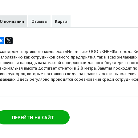
О компании
Отзывы
Карта
калодром спортивного комплекса «Нефтяник» ООО «КИНЕФ» города Ки
калолазанию как сотрудников самого предприятия, так и всех желающих 
овокупная площадь лазательной поверхности данного боулдерингового с
аксимальная высота достигает отметки в 2,8 метра. Занятия проходят 
 инструкторов, которые постоянно следят за правильностью выполнения
азающих. Здесь регулярно проводятся соревнования среди сотрудников
ПЕРЕЙТИ НА САЙТ