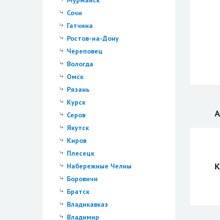
Мурманск
Сочи
Гатчина
Ростов-на-Дону
Череповец
Вологда
Омск
Рязань
Курск
А
Серов
Якутск
Киров
Плесецк
К
Набережные Челны
Боровичи
Братск
Владикавказ
Владимир