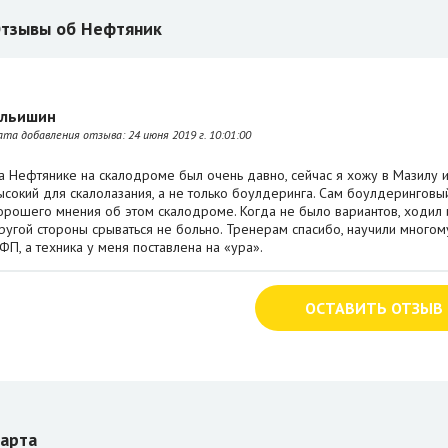
тзывы об Нефтяник
льишин
ата добавления отзыва:
24 июня 2019 г. 10:01:00
а Нефтянике на скалодроме был очень давно, сейчас я хожу в Мазилу и 
ысокий для скалолазания, а не только боулдеринга. Сам боулдеринговы
орошего мнения об этом скалодроме. Когда не было вариантов, ходил и
ругой стороны срываться не больно. Тренерам спасибо, научили многому
ФП, а техника у меня поставлена на «ура».
ОСТАВИТЬ ОТЗЫВ
арта