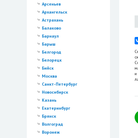
Арсеньев
Архангельск
Астрахань
Балаково
Барнаул
Барыш
С
Белгород
с
Белорецк
С
Бийск
м
и
Москва
л
Санкт-Петербург
Новосибирск
Казань
Екатеринбург
Брянск
Волгоград
Воронеж