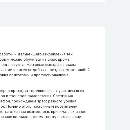
работки и дальнейшего закрепления тех
оторым можно обучиться на скалодроме
а организуются массовые выезды на скалы
 участие во всех подобных поездках может любой
ровня подготовки и профессионализма.
ярно проходят соревнования с участием всех
ов и тренеров скалолазания. Состязания
афон, прохождение трасс разного уровня
ток. Помимо этого постоянным посетителям
ется отличная возможность принимать активное
аниях по скалолазному спорту и альпинизму.