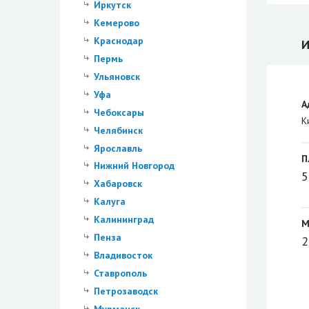
Иркутск
Кемерово
Краснодар
И
Пермь
Ульяновск
Уфа
А
Чебоксары
К
Челябинск
Ярославль
П
Нижний Новгород
5
Хабаровск
Калуга
Калининград
М
Пенза
2
Владивосток
Ставрополь
Петрозаводск