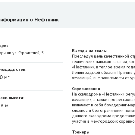
нформация о Нефтяник
дрес:
Выезды на скалы
ириши ул. Строителей, 5
Преследуя цель качественной от
технических навыков лазания, к
«Нефтяник», в теплое время год
лощадь стен:
Ленинградской области. Принять
0 м²
желающий, вне зависимости от у
Соревнования
На скалодроме «Нефтяник» регул
акс. высота:
желающих, а также профессионал
.8 м
включают в себя боулдеринг-мар
сложности без ограничения попы
данного скалодрома предоставля
участие в межгородских соревнов
Тренеры