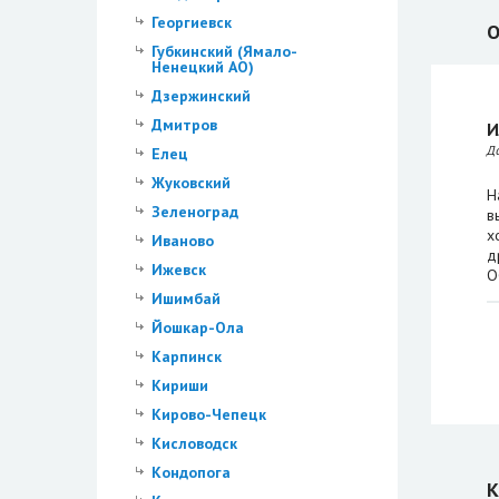
Георгиевск
О
Губкинский (Ямало-
Ненецкий АО)
Дзержинский
Дмитров
И
Д
Елец
Жуковский
Н
Зеленоград
в
х
Иваново
д
Ижевск
О
Ишимбай
Йошкар-Ола
Карпинск
Кириши
Кирово-Чепецк
Кисловодск
Кондопога
К