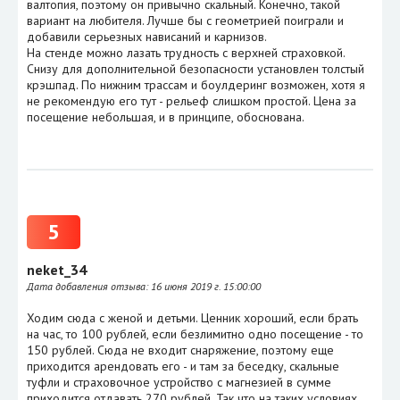
валтопия, поэтому он привычно скальный. Конечно, такой
вариант на любителя. Лучше бы с геометрией поиграли и
добавили серьезных нависаний и карнизов.
На стенде можно лазать трудность с верхней страховкой.
Снизу для дополнительной безопасности установлен толстый
крэшпад. По нижним трассам и боулдеринг возможен, хотя я
не рекомендую его тут - рельеф слишком простой. Цена за
посещение небольшая, и в принципе, обоснована.
5
neket_34
Дата добавления отзыва:
16 июня 2019 г. 15:00:00
Ходим сюда с женой и детьми. Ценник хороший, если брать
на час, то 100 рублей, если безлимитно одно посещение - то
150 рублей. Сюда не входит снаряжение, поэтому еще
приходится арендовать его - и там за беседку, скальные
туфли и страховочное устройство с магнезией в сумме
приходится отдавать 270 рублей. Так что на таких условиях