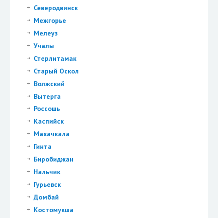
Северодвинск
Межгорье
Мелеуз
Учалы
Стерлитамак
Старый Оскол
Волжский
Вытерга
Россошь
Каспийск
Махачкала
Гинта
Биробиджан
Нальчик
Гурьевск
Домбай
Костомукша