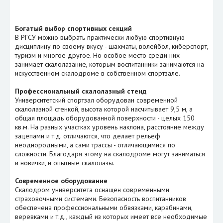
Богатый выбор спортивных секций
В РГСУ можно выбрать практически любую спортивную
дисциплину по своему вкусу - шахматы, волейбол, киберспорт,
туризм и многое другое. Но особое место среди них
занимает скалолазание, которым воспитанники занимаются на
искусственном скалодроме в собственном спортзале.
Профессиональный скалолазный стенд
Университетский спортзал оборудован современной
скалолазной стенкой, высота которой насчитывает 9,5 м, а
общая площадь оборудованной поверхности - целых 150
кв.м. На разных участках уровень наклона, расстояние между
зацепами и т.д. отличаются, что делает рельеф
неоднородными, а сами трассы - отличающимися по
сложности. Благодаря этому на скалодроме могут заниматься
и новички, и опытные скалолазы.
Современное оборудование
Скалодром университета оснащен современными
страховочными системами. Безопасность воспитанников
обеспечена профессиональными обвязками, карабинами,
веревками и т.д., каждый из которых имеет все необходимые