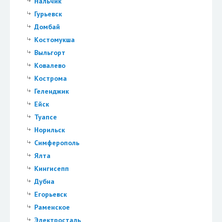
Нальчик
Гурьевск
Домбай
Костомукша
Выльгорт
Ковалево
Кострома
Геленджик
Ейск
Туапсе
Норильск
Симферополь
Ялта
Кингисепп
Дубна
Егорьевск
Раменское
Электросталь