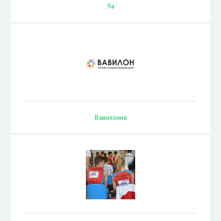
9а
Вавилония