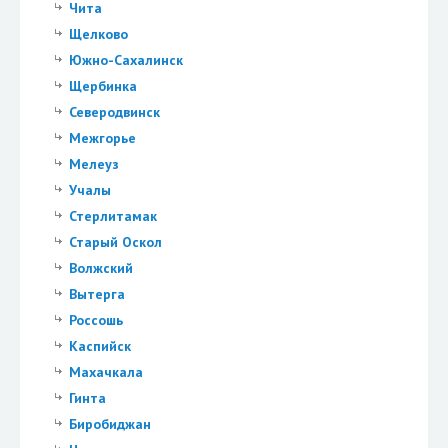
Чита
Щелково
Южно-Сахалинск
Щербинка
Северодвинск
Межгорье
Мелеуз
Учалы
Стерлитамак
Старый Оскол
Волжский
Вытерга
Россошь
Каспийск
Махачкала
Гинта
Биробиджан