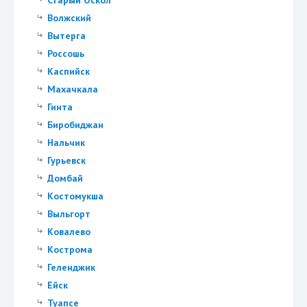
Старый Оскол
Волжский
Вытерга
Россошь
Каспийск
Махачкала
Гинта
Биробиджан
Нальчик
Гурьевск
Домбай
Костомукша
Выльгорт
Ковалево
Кострома
Геленджик
Ейск
Туапсе