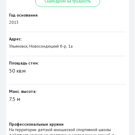
Скалодром на трудность
Год основания
2013
Адрес:
Ульяновск, Новосондецкий б-р, 1a
Площадь стен:
50 кв.м
Макс. высота:
7.5 м
Профессиональные кружки
На территории детской юношеской спортивной школы
действуют несколько спортивных молодежных секций, в