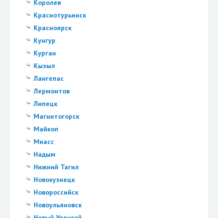
Королев
Краснотурьинск
Красноярск
Кунгур
Курган
Кызыл
Лангепас
Лермонтов
Липецк
Магнитогорск
Майкоп
Миасс
Надым
Нижний Тагил
Новокузнецк
Новороссийск
Новоульяновск
Новый Уренгой