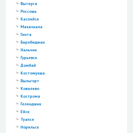
Вытерга
Россошь
Каспийск
Махачкала
Гинта
Биробиджан
Нальчик
Гурьевск
Домбай
Костомукша
Выльгорт
Ковалево
Кострома
Геленджик
Ейск
Туапсе
Норильск