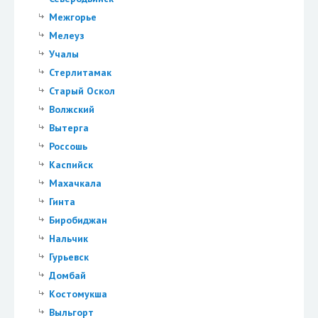
Межгорье
Мелеуз
Учалы
Стерлитамак
Старый Оскол
Волжский
Вытерга
Россошь
Каспийск
Махачкала
Гинта
Биробиджан
Нальчик
Гурьевск
Домбай
Костомукша
Выльгорт