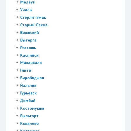
Мелеуз
Учалы
Стерлитамак
Старый Оскол
Волжский
Вытерга
Россошь
Каспийск
Махачкала
Гинта
Биробиджан
Нальчик
Гурьевск
Домбай
Костомукша
Выльгорт
Ковалево