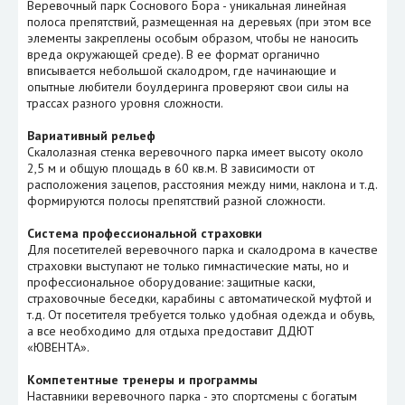
Веревочный парк Соснового Бора - уникальная линейная
полоса препятствий, размещенная на деревьях (при этом все
элементы закреплены особым образом, чтобы не наносить
вреда окружающей среде). В ее формат органично
вписывается небольшой скалодром, где начинающие и
опытные любители боулдеринга проверяют свои силы на
трассах разного уровня сложности.
Вариативный рельеф
Скалолазная стенка веревочного парка имеет высоту около
2,5 м и общую площадь в 60 кв.м. В зависимости от
расположения зацепов, расстояния между ними, наклона и т.д.
формируются полосы препятствий разной сложности.
Система профессиональной страховки
Для посетителей веревочного парка и скалодрома в качестве
страховки выступают не только гимнастические маты, но и
профессиональное оборудование: защитные каски,
страховочные беседки, карабины с автоматической муфтой и
т.д. От посетителя требуется только удобная одежда и обувь,
а все необходимо для отдыха предоставит ДДЮТ
«ЮВЕНТА».
Компетентные тренеры и программы
Наставники веревочного парка - это спортсмены с богатым