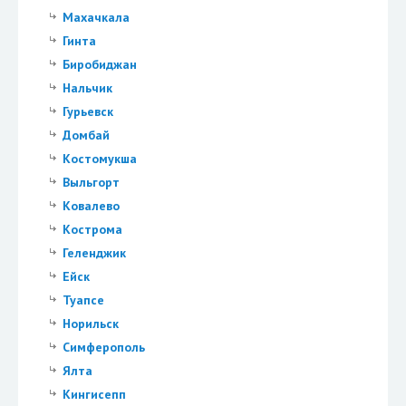
Махачкала
Гинта
Биробиджан
Нальчик
Гурьевск
Домбай
Костомукша
Выльгорт
Ковалево
Кострома
Геленджик
Ейск
Туапсе
Норильск
Симферополь
Ялта
Кингисепп