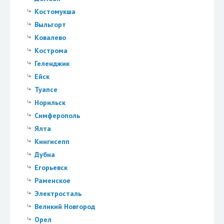
Костомукша
Выльгорт
Ковалево
Кострома
Геленджик
Ейск
Туапсе
Норильск
Симферополь
Ялта
Кингисепп
Дубна
Егорьевск
Раменское
Электросталь
Великий Новгород
Орел