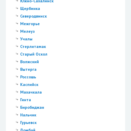
Южно-Сахалинск
Щербинка
Северодвинск
Межгорье
Мелеуз
Учалы
Стерлитамак
Старый Оскол
Волжский
Вытерга
Россошь
Каспийск
Махачкала
Гинта
Биробиджан
Нальчик
Гурьевск
Домбай