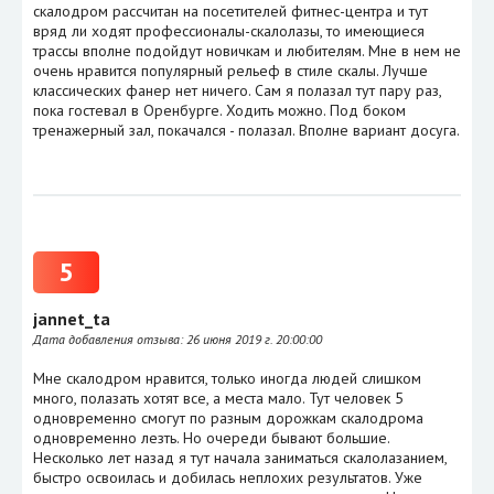
скалодром рассчитан на посетителей фитнес-центра и тут
вряд ли ходят профессионалы-скалолазы, то имеющиеся
трассы вполне подойдут новичкам и любителям. Мне в нем не
очень нравится популярный рельеф в стиле скалы. Лучше
классических фанер нет ничего. Сам я полазал тут пару раз,
пока гостевал в Оренбурге. Ходить можно. Под боком
тренажерный зал, покачался - полазал. Вполне вариант досуга.
5
jannet_ta
Дата добавления отзыва:
26 июня 2019 г. 20:00:00
Мне скалодром нравится, только иногда людей слишком
много, полазать хотят все, а места мало. Тут человек 5
одновременно смогут по разным дорожкам скалодрома
одновременно лезть. Но очереди бывают большие.
Несколько лет назад я тут начала заниматься скалолазанием,
быстро освоилась и добилась неплохих результатов. Уже