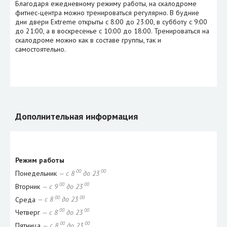
Благодаря ежедневному режиму работы, на скалодроме
фитнес-центра можно тренироваться регулярно. В будние
дни двери Extreme открыты с 8:00 до 23:00, в субботу с 9:00
до 21:00, а в воскресенье с 10:00 до 18:00. Тренироваться на
скалодроме можно как в составе группы, так и
самостоятельно.
Дополнительная информация
Режим работы
00
00
Понедельник
— с 8
до 23
00
00
Вторник
— с 9
до 23
00
00
Среда
— с 8
до 23
00
00
Четверг
— с 8
до 23
00
00
Пятница
— с 8
до 23