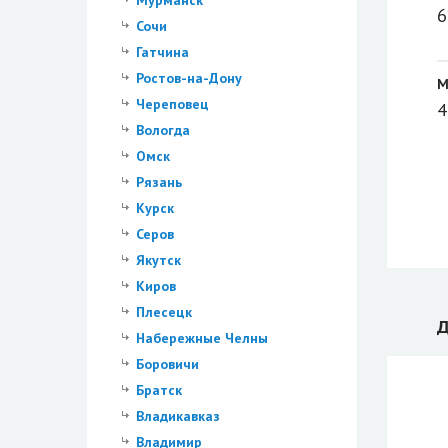
Мурманск
6
Сочи
Гатчина
Ростов-на-Дону
М
Череповец
4
Вологда
Омск
Рязань
Курск
Серов
Якутск
Киров
Плесецк
Д
Набережные Челны
Боровичи
Братск
Владикавказ
Владимир