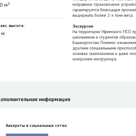
0 м²
исправное страховочное устройст
гарантируется благодаря прочне
выдержать более 2-х тонн веса.
акс. высота:
Экскурсии
На территории Уфимского ПСО пр
 м
школьников и студентов образов
Башкортостан. Помимо ознакомл
другими специальными приспособ
основах скалолазания и даже по
контролем инструктора.
ополнительная информация
Аккаунты в социальных сетях: