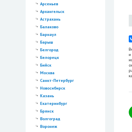
Арсеньев
Архангельск
Астрахань
Балаково
Барнаул
Барыш
В
Белгород
и
Белорецк
и
Бийск
о
р
Москва
к
Санкт-Петербург
Новосибирск
Казань
Екатеринбург
Брянск
Волгоград
Воронеж