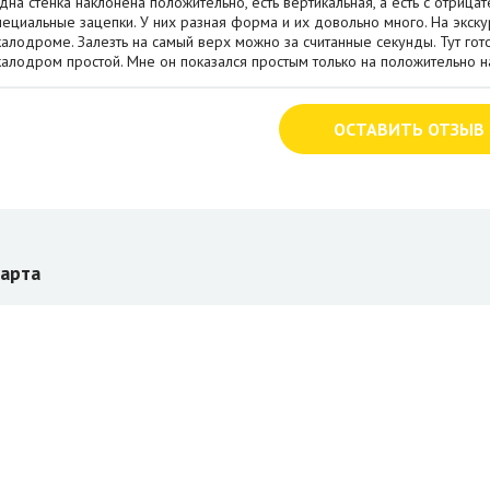
дна стенка наклонена положительно, есть вертикальная, а есть с отрица
пециальные зацепки. У них разная форма и их довольно много. На экскур
калодроме. Залезть на самый верх можно за считанные секунды. Тут гото
калодром простой. Мне он показался простым только на положительно н
ОСТАВИТЬ ОТЗЫВ
арта