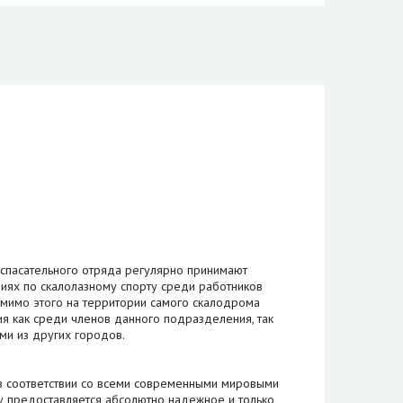
спасательного отряда регулярно принимают
ниях по скалолазному спорту среди работников
омимо этого на территории самого скалодрома
ия как среди членов данного подразделения, так
и из других городов.
 соответствии со всеми современными мировыми
 предоставляется абсолютно надежное и только