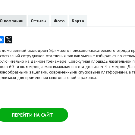
О компании
Отзывы
Фото
Карта
едомственный скалодром Уфимского поисково-спасательного отряда п
 состязаний сотрудников отделения, так как умение взбираться по стена
сключительно на данном тренажере. Совокупная площадь лазательной п
коло 60-ти кв. метров, а максимальная высота достигает 4-х метров. 
азнообразными зацепами, современными спусковыми платформами, а т
арнизами для применения многошаговой страховки.
ПЕРЕЙТИ НА САЙТ