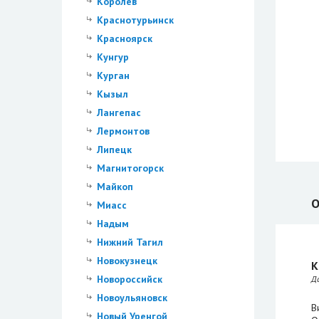
Королев
Краснотурьинск
Красноярск
Кунгур
Курган
Кызыл
Лангепас
Лермонтов
Липецк
Магнитогорск
Майкоп
О
Миасс
Надым
Нижний Тагил
Новокузнецк
К
Новороссийск
Д
Новоульяновск
В
Новый Уренгой