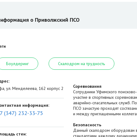
нформация о Приволжский ПСО
еги
Боулдеринг
Скалодром на трудность
дрес:
Соревнования
фа, ул. Менделеева, 162 корпус 2
Сотрудники Уфимского поисково-
участие в спортивных соревнова
аварийно-спасательных служб. П
онтактная информация:
ПСО зачастую проходят состязан
7 (347) 232-33-75
и между приглашенными коллегам
Безопасность
Данный скалодром оборудован в
лощадь стен:
стандартами, каждому лазающему