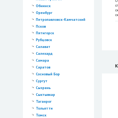
О
с
Обнинск
с
Оренбург
с
Петропавловск-Камчатский
Псков
Пятигорск
Рубцовск
Салават
Салехард
Самара
К
Саратов
Сосновый Бор
Сургут
Сызрань
Сыктывкар
Таганрог
Тольятти
Томск