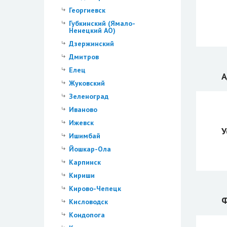
Георгиевск
Губкинский (Ямало-
Ненецкий АО)
Дзержинский
Дмитров
Елец
А
Жуковский
Зеленоград
Иваново
Ижевск
У
Ишимбай
Йошкар-Ола
Карпинск
Кириши
Кирово-Чепецк
Ф
Кисловодск
Кондопога