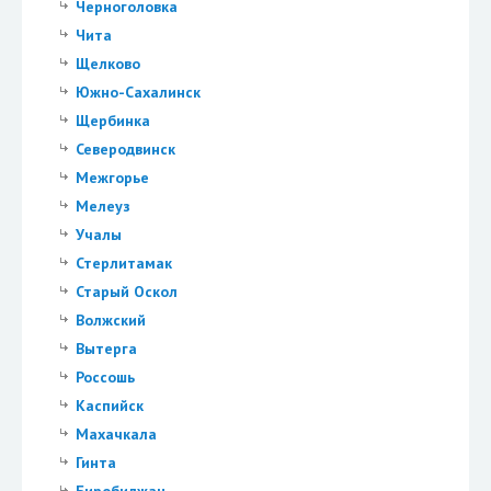
Черноголовка
Чита
Щелково
Южно-Сахалинск
Щербинка
Северодвинск
Межгорье
Мелеуз
Учалы
Стерлитамак
Старый Оскол
Волжский
Вытерга
Россошь
Каспийск
Махачкала
Гинта
Биробиджан