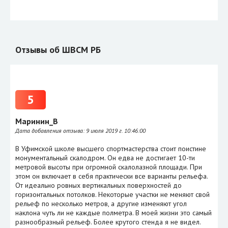
Отзывы об ШВСМ РБ
5
Маринин_В
Дата добавления отзыва:
9 июля 2019 г. 10:46:00
В Уфимской школе высшего спортмастерства стоит поистине
монументальный скалодром. Он едва не достигает 10-ти
метровой высоты при огромной скалолазной площади. При
этом он включает в себя практически все варианты рельефа.
От идеально ровных вертикальных поверхностей до
горизонтальных потолков. Некоторые участки не меняют свой
рельеф по несколько метров, а другие изменяют угол
наклона чуть ли не каждые полметра. В моей жизни это самый
разнообразный рельеф. Более крутого стенда я не видел.