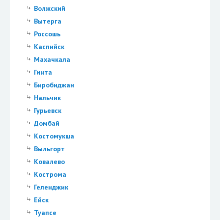
Волжский
Вытерга
Россошь
Каспийск
Махачкала
Гинта
Биробиджан
Нальчик
Гурьевск
Домбай
Костомукша
Выльгорт
Ковалево
Кострома
Геленджик
Ейск
Туапсе