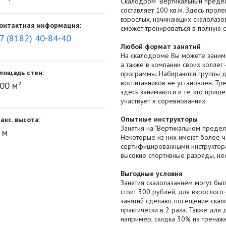
Скалодром "Вертикальный предел
составляет 100 кв.м. Здесь проле
взрослых, начинающих скалолазо
онтактная информация:
сможет тренироваться в полную с
7 (8182) 40-84-40
Любой формат занятий
На скалодроме Вы можете занима
а также в компании своих коллег
лощадь стен:
программы. Набираются группы де
воспитанников не установлен. Тр
00 м²
здесь занимаются и те, кто прише
участвует в соревнованиях.
Опытные инструкторы
акс. высота:
Занятия на "Вертикальном преде
 м
Некоторые из них имеют более че
сертифицированными инструктор
высокие спортивные разряды, не
Выгодные условия
Занятия скалолазанием могут бы
стоит 300 рублей, для взрослого 
занятий сделают посещение скал
практически в 2 раза. Также для
например, скидка 30% на тренаже