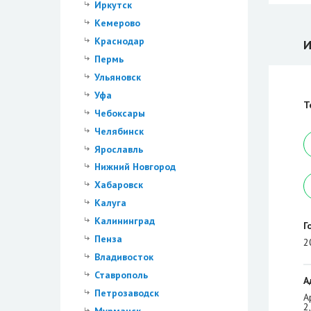
Иркутск
Кемерово
Краснодар
И
Пермь
Ульяновск
Уфа
Т
Чебоксары
Челябинск
Ярославль
Нижний Новгород
Хабаровск
Калуга
Калининград
Г
Пенза
2
Владивосток
Ставрополь
А
Петрозаводск
А
2