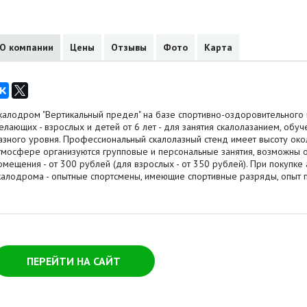
О компании
Цены
Отзывы
Фото
Карта
калодром "Вертикальный предел" на базе спортивно-оздоровительного ц
елающих - взрослых и детей от 6 лет - для занятия скалолазанием, обу
азного уровня. Профессиональный скалолазный стенд имеет высоту око
тмосфере организуются групповые и персональные занятия, возможны 
омещения - от 300 рублей (для взрослых - от 350 рублей). При покупке
калодрома - опытные спортсмены, имеющие спортивные разряды, опыт 
ПЕРЕЙТИ НА САЙТ