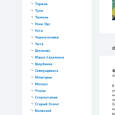
Торжок
Тула
Тюмень
Улан-Удэ
Ухта
Черноголовка
Чита
О
Щелково
Южно-Сахалинск
Щербинка
Ф
Северодвинск
Д
Межгорье
Мелеуз
В
у
Учалы
н
Стерлитамак
о
Старый Оскол
Л
и
Волжский
в