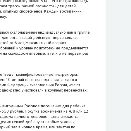
" имеет высоту около 5 м, а его общая площадь
гают трассы разной сложности - для детей,
в, опытных спортсменов. Каждый воспитанник
илу.
ться скалолазанием индивидуально или в группе,
 - для организаций действуют персональные
тей от 6 лет, максимальный возраст
ебований к уровню подготовки не предъявляется,
л на скалодром впервые, и те, кто не первый раз
ле" ведут квалифицированные инструкторы.
м 10-летний опыт скалолазания, являются
ами Федерации скалолазания России, имеют
однократно участвовали в крупных первенствах.
ть выгодными. Разовое посещение для ребенка
- 350 рублей. Покупка абонемента на 4, 8 или 12
одрома намного дешевле - цена снижается
 других секций действуют особые условия,
рный зал в ночное время, или занятия по