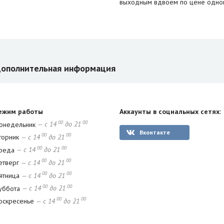
выходным вдвоем по цене одног
ополнительная информация
ежим работы
Аккаунты в социальных сетях:
00
00
онедельник
— с 14
до 21
Вконтакте
00
00
торник
— с 14
до 21
00
00
реда
— с 14
до 21
00
00
етверг
— с 14
до 21
00
00
ятница
— с 14
до 21
00
00
уббота
— с 14
до 21
00
00
оскресенье
— с 14
до 21