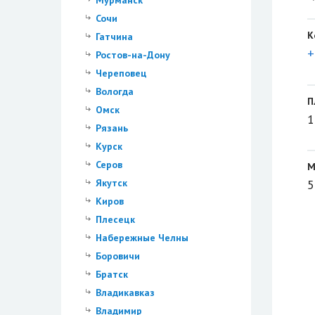
Мурманск
Сочи
К
Гатчина
+
Ростов-на-Дону
Череповец
Вологда
П
Омск
1
Рязань
Курск
Серов
М
Якутск
5
Киров
Плесецк
Набережные Челны
Боровичи
Братск
Владикавказ
Владимир