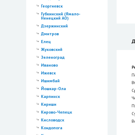
Георгиевск
Губкинский (Ямало-
Ненецкий АО)
Дзержинский
Дмитров
Д
Елец
Жуковский
Зеленоград
Иваново
Р
Ижевск
П
Ишимбай
В
Йошкар-Ола
С
Карпинск
Ч
Кириши
П
Кирово-Чепецк
С
Кисловодск
В
Кондопога