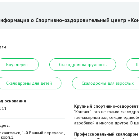
нформация о Спортивно-оздоровительный центр «Ко
еги
Боулдеринг
Скалодром на трудность
Ш
Скалодромы для детей
Скалодромы для взрослых
од основания
Крупный спортивно-оздоровит
011
"Контакт" - это не только скалод
тренажерный зал, секции единобор
аэробикой и многое другое. В це
дрес:
рхангельск, 1-й Банный переулок ,
Профессиональный скалодром
, корп.1.