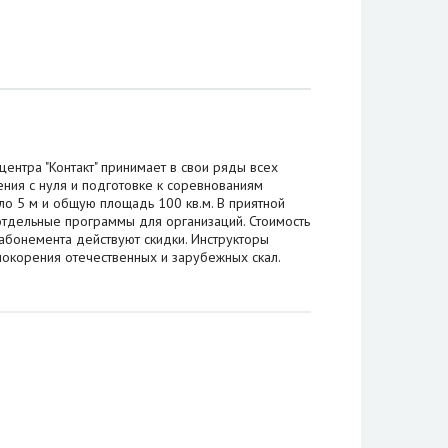
ентра "Контакт" принимает в свои ряды всех
чения с нуля и подготовке к соревнованиям
ло 5 м и общую площадь 100 кв.м. В приятной
отдельные программы для организаций. Стоимость
 абонемента действуют скидки. Инструкторы
покорения отечественных и зарубежных скал.