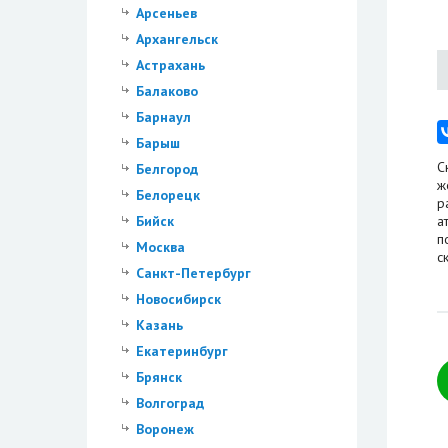
Арсеньев
Архангельск
Астрахань
Балаково
Барнаул
Барыш
С
Белгород
ж
Белорецк
р
Бийск
а
п
Москва
с
Санкт-Петербург
Новосибирск
Казань
Екатеринбург
Брянск
Волгоград
Воронеж