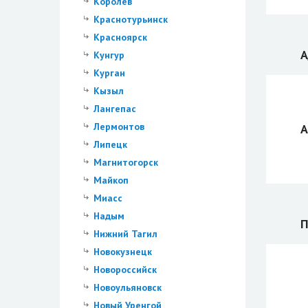
Королев
Краснотурьинск
Красноярск
А
Кунгур
Курган
Кызыл
Лангепас
Лермонтов
А
Липецк
Магнитогорск
Майкоп
Миасс
Надым
П
Нижний Тагил
Новокузнецк
Новороссийск
Новоульяновск
Новый Уренгой