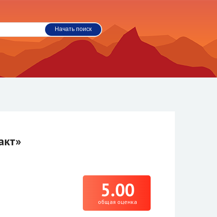
акт»
5.00
общая оценка