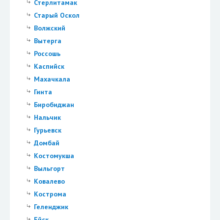
Стерлитамак
Старый Оскол
Волжский
Вытерга
Россошь
Каспийск
Махачкала
Гинта
Биробиджан
Нальчик
Гурьевск
Домбай
Костомукша
Выльгорт
Ковалево
Кострома
Геленджик
Ейск