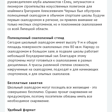
руководителем клуба альпинистов г.Елец, энтузиастом и
пионером строительства искусственных полигонов для
клайминга Григорием Алексеевичем Черных был обустроен
полноценный скалодром в обычном спортзале школы. Будучи
первым скалодромом в регионе, он привлек внимание не
только местных спортсменов, но и поклонников скалолазания
со всей Липецкой области.
Полноценный скалолазный стенд
Сегодня школьный скалодром имеет высоту 9 м и общую
площадь поверхности скалолазных стен 80 кв.м. Наряду со
скалодромом в большом зале, в подвале школы работает
небольшой боулдеринговый зал. Благодаря этому
спортсмены могут готовиться к скалолазанию в разных
дисциплинах. А трассы различной степени сложности,
накрученные на скалодроме, подходят и для начинающих
спортсменов, и для опытных скалолазов.
Бесплатные занятия
Школьный скалодром могут посещать все желающие - это
совершенно бесплатно. Однако прокат снаряжения не
предусмотрен, поэтому посетители обязаны иметь все
необходимое снаряжение.
Удобный формат