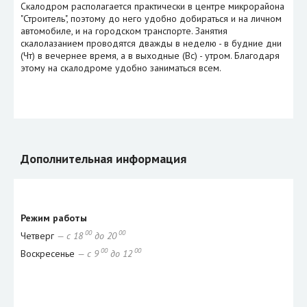
Скалодром располагается практически в центре микрорайона
"Строитель", поэтому до него удобно добираться и на личном
автомобиле, и на городском транспорте. Занятия
скалолазанием проводятся дважды в неделю - в будние дни
(Чт) в вечернее время, а в выходные (Вс) - утром. Благодаря
этому на скалодроме удобно заниматься всем.
Дополнительная информация
Режим работы
00
00
Четверг
— с 18
до 20
00
00
Воскресенье
— с 9
до 12