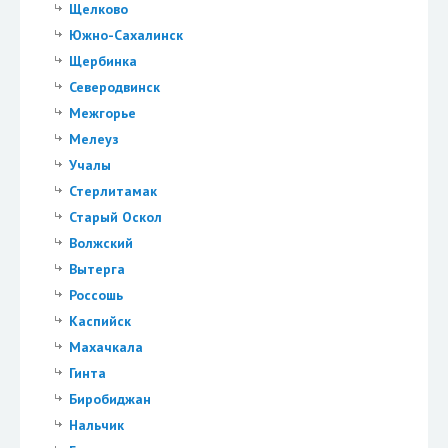
Щелково
Южно-Сахалинск
Щербинка
Северодвинск
Межгорье
Мелеуз
Учалы
Стерлитамак
Старый Оскол
Волжский
Вытерга
Россошь
Каспийск
Махачкала
Гинта
Биробиджан
Нальчик