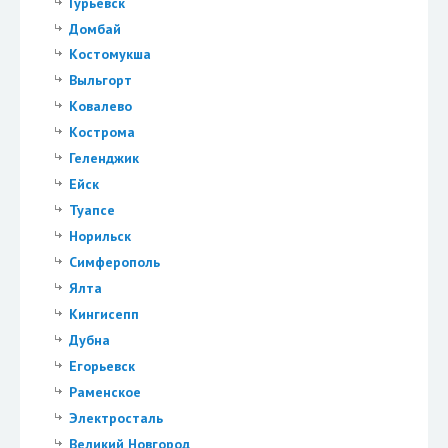
Гурьевск
Домбай
Костомукша
Выльгорт
Ковалево
Кострома
Геленджик
Ейск
Туапсе
Норильск
Симферополь
Ялта
Кингисепп
Дубна
Егорьевск
Раменское
Электросталь
Великий Новгород