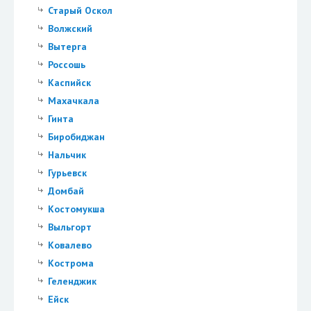
Старый Оскол
Волжский
Вытерга
Россошь
Каспийск
Махачкала
Гинта
Биробиджан
Нальчик
Гурьевск
Домбай
Костомукша
Выльгорт
Ковалево
Кострома
Геленджик
Ейск