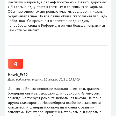
максимум метров 6, а рельеф простенький. На 6-ти дорожках
я бы только одну отнес к сложным и то лишь из-за карниза.
Обычные относительно ровные участки. Боулдеринг лазать
будет интереснее. Но все равно общая скалолазная площадь
небольшая. Со временем я перестал сюда ходить,
попробовал стенд в Реформе, и он мне больше понравился.
Там хотя бы высоко.
4
Hawk_Er22
Дата добавления отзыва:
31 августа 2019 г. 23:32:00
Из плюсов Витязя: неплохое расположение; есть траверс,
болдеринговый зал, дорожки для трудности. Из минусов:
помещение требует ремонта, небольшая высота. На фоне
других скалодромов Новосибирска особо не выделяется,
классический фанерный скалолазный стенд с разными
зацепками. Все старое, причем и материально, и морально