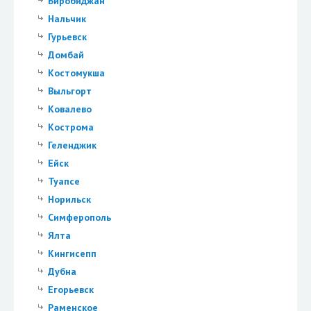
Биробиджан
Нальчик
Гурьевск
Домбай
Костомукша
Выльгорт
Ковалево
Кострома
Геленджик
Ейск
Туапсе
Норильск
Симферополь
Ялта
Кингисепп
Дубна
Егорьевск
Раменское