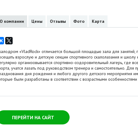
О компании
Цены
Отзывы
Фото
Карта
калодром «VladRock» отличается большой площадью зала для занятий
осещать взрослую и детскую секции спортивного скалолазания и школу 
егулярно организовывается спортивно-оздоровительный лагерь, где все
порта, учатся лазать под руководством тренера и самостоятельно. Для 
разднования дня рождения и любого другого детского мероприятия и
оторые были разработаны в соответствии с возрастными особенностями 
ПЕРЕЙТИ НА САЙТ