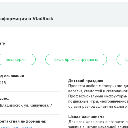
нформация о VladRock
еги
Боулдеринг
Скалодром на трудность
Ш
од основания
Детский праздник
015
Провести любое мероприятие дл
веселья, сладостей и скалолазно
Профессиональные инструкторы-а
дрес:
подвижные игры, неограниченное
. Владивосток, ул. Каплунова, 7
оставят равнодушным ни одного 
Школа альпинизма
онтактная информация:
Для всех желающих в возрасте от
занятия в школе начальной альпи