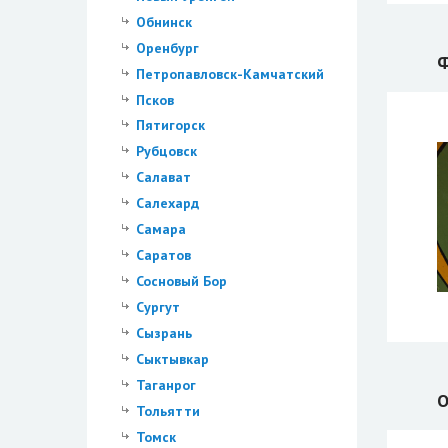
Обнинск
Оренбург
Ф
Петропавловск-Камчатский
Псков
Пятигорск
Рубцовск
Салават
Салехард
Самара
Саратов
Сосновый Бор
Сургут
Сызрань
Сыктывкар
Таганрог
О
Тольятти
Томск