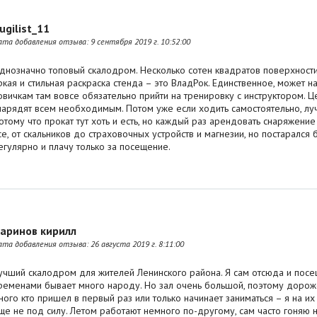
ugilist_11
ата добавления отзыва:
9 сентября 2019 г. 10:52:00
днозначно топовый скалодром. Несколько сотен квадратов поверхности
ркая и стильная раскраска стенда – это ВладРок. Единственное, может на
овичкам там вовсе обязательно прийти на тренировку с инструктором. Це
нарядят всем необходимым. Потом уже если ходить самостоятельно, лу
отому что прокат тут хоть и есть, но каждый раз арендовать снаряжение
се, от скальников до страховочных устройств и магнезии, но постарался 
егулярно и плачу только за посещение.
аринов кирилл
ата добавления отзыва:
26 августа 2019 г. 8:11:00
учший скалодром для жителей Ленинского района. Я сам отсюда и посе
ременами бывает много народу. Но зал очень большой, поэтому дорожек
ного кто пришел в первый раз или только начинает заниматься – я на и
ще не под силу. Летом работают немного по-другому, сам часто гоняю н