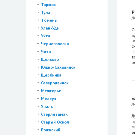
Торжок
P
Тула
Д
Тюмень
Улан-Удэ
О
я
Ухта
н
Черноголовка
с
Чита
П
в
Щелково
р
Южно-Сахалинск
Щербинка
Северодвинск
Межгорье
ж
Мелеуз
Д
Учалы
Стерлитамак
Л
в
Старый Оскол
м
Волжский
е