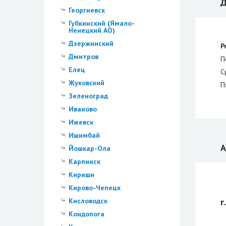
Д
Георгиевск
Губкинский (Ямало-
Ненецкий АО)
Дзержинский
Р
Дмитров
П
Елец
С
Жуковский
П
Зеленоград
Иваново
Ижевск
Ишимбай
А
Йошкар-Ола
Карпинск
Кириши
Кирово-Чепецк
Кисловодск
г
Кондопога