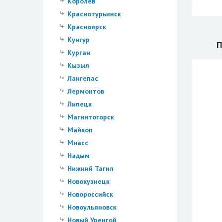
Королев
Краснотурьинск
Красноярск
Кунгур
П
Курган
Кызыл
Лангепас
Лермонтов
Липецк
Магнитогорск
Майкоп
Миасс
Надым
Нижний Тагил
Новокузнецк
Новороссийск
Новоульяновск
Новый Уренгой