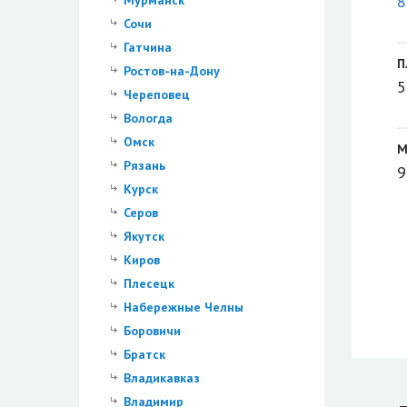
8
Мурманск
Сочи
Гатчина
П
Ростов-на-Дону
5
Череповец
Вологда
Омск
М
Рязань
9
Курск
Серов
Якутск
Киров
Плесецк
Набережные Челны
Боровичи
Братск
Владикавказ
Владимир