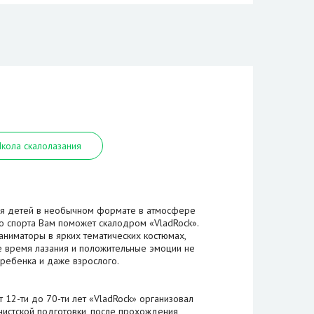
кола скалолазания
я детей в необычном формате в атмосфере
го спорта Вам поможет скалодром «VladRock».
ниматоры в ярких тематических костюмах,
 время лазания и положительные эмоции не
ребенка и даже взрослого.
 12-ти до 70-ти лет «VladRock» организовал
нистской подготовки, после прохождения