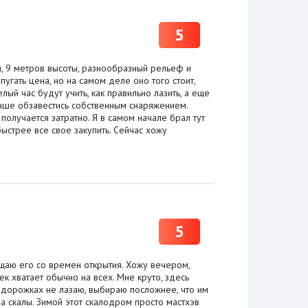
5
, 9 метров высоты, разнообразный рельеф и
пугать цена, но на самом деле оно того стоит,
лый час будут учить, как правильно лазить, а еще
чше обзавестись собственным снаряжением.
 получается затратно. Я в самом начале брал тут
быстрее все свое закупить. Сейчас хожу
5
щаю его со времен открытия. Хожу вечером,
 хватает обычно на всех. Мне круто, здесь
х дорожках не лазаю, выбираю посложнее, что им
а скалы. Зимой этот скалодром просто мастхэв