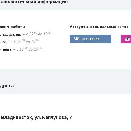
ополнительная информация
ежим работы
Аккаунты в социальных сетях:
00
00
онедельник
— с 15
до 19
Вконтакте
00
00
реда
— с 15
до 19
00
00
ятница
— с 15
до 19
дреса
. Владивосток, ул. Каплунова, 7