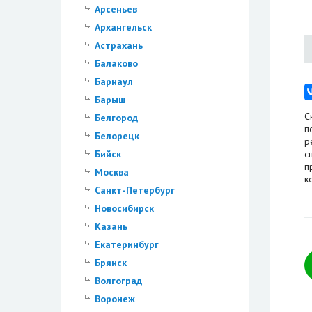
Арсеньев
Архангельск
Астрахань
Балаково
Барнаул
Барыш
С
Белгород
п
Белорецк
р
Бийск
с
п
Москва
к
Санкт-Петербург
Новосибирск
Казань
Екатеринбург
Брянск
Волгоград
Воронеж