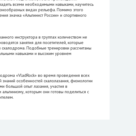
ладеть всеми необходимыми навыками, научитесь
разнообразных видах рельефа. Помимо этого
ния значка «Альпинист России» и спортивного
нного инструктора в группах количеством не
оводятся занятия для посетителей, которые
и скалодрома. Подобные тренировки рассчитаны
альными навыками и высоким уровнем
лодрома «VladRock» во время проведения всех
й знаний особенностей скалолазания, физиологии
ами большой опыт лазания, участия в
 альпинизму, которым они готовы поделиться с
ителем.