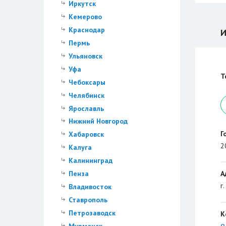
Иркутск
Кемерово
Краснодар
И
Пермь
Ульяновск
Уфа
Т
Чебоксары
Челябинск
Ярославль
Нижний Новгород
Г
Хабаровск
2
Калуга
Калининград
А
Пенза
г
Владивосток
Ставрополь
Петрозаводск
К