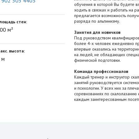
 902 505 4403
обучения в которой Вы будете в
ходить в связках и работать на 
предлагается возможность получе
разряда по альпинизму.
лощадь стен:
00 м²
Занятия для новичков
Под руководством квалифицирова
более 4-х человек ежедневно пр
впервые оказались на территори
акс. высота:
на людей, не обладающих специ
 м
физической подготовки.
Команда профессионалов
Каждый тренер и инструктор ска
занятий руководствуется системо
и психологии. У всех них за плеч
соревнованиях по скалолазанию и
каждым заинтересованным посет